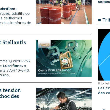
semes
lubrifiant
s
niques, additifs ou
es de thermal
■ Tr
 de kilomètres de
 Stellantis
gamme Quartz EV3R
es
Lubrifiant
s a
artz EV3R 10W-40,
iles...
8 juille
Les cr
s tension
des co
choc des