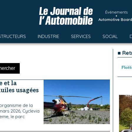
Événements
•
Automotive Boar
STRUCTEURS
INDUSTRIE
SERVICES
SOCIAL
■ Ret
e et la
huiles usagées
-organisme de la
 mars 2026, Cyclevia
eme, le parc