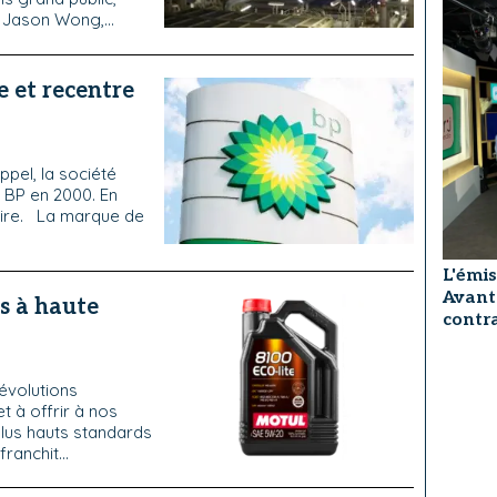
 Jason Wong,...
e et recentre
appel, la société
 BP en 2000. En
saire. La marque de
L'émis
Avant
es à haute
contra
 évolutions
 à offrir à nos
lus hauts standards
ranchit...