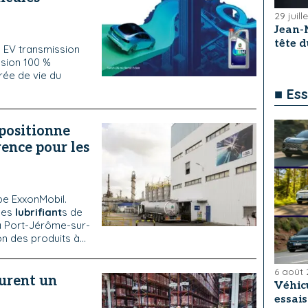
29 juill
Jean-
tête 
 EV transmission
ssion 100 %
rée de vie du
■ Ess
 positionne
ence pour les
pe ExxonMobil.
des
lubrifiant
s de
à Port-Jérôme-sur-
n des produits à...
6 août
urent un
Véhicu
essai