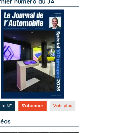
rnier numéro du JA
 le N°
S'abonner
Voir plus
déos