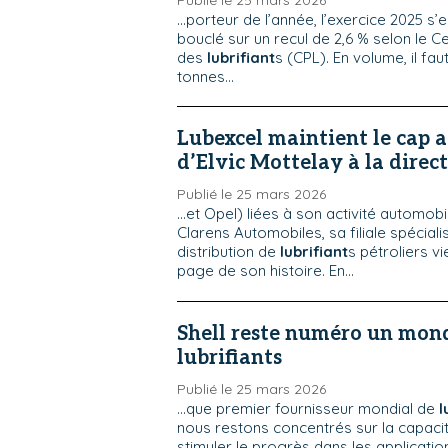
Publié le 25 mars 2026
...porteur de l’année, l’exercice 2025 s’
bouclé sur un recul de 2,6 % selon le C
des
lubrifiant
s (CPL). En volume, il fau
tonnes...
Lubexcel maintient le cap a
d’Elvic Mottelay à la direc
Publié le 25 mars 2026
...et Opel) liées à son activité automob
Clarens Automobiles, sa filiale spéciali
distribution de
lubrifiant
s pétroliers v
page de son histoire. En...
Shell reste numéro un mond
lubrifiants
Publié le 25 mars 2026
...que premier fournisseur mondial de
l
nous restons concentrés sur la capac
stimuler le progrès dans les applicatio