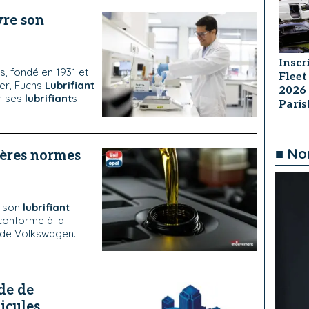
vre son
Inscr
s, fondé en 1931 et
Fleet
ier, Fuchs
Lubrifiant
2026
r ses
lubrifiant
s
Pari
■ No
ières normes
c son
lubrifiant
conforme à la
 de Volkswagen.
de de
icules