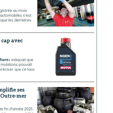
gistrée au mois
 automobiles s’est
que les dernières
 cap avec
fiant
s indiquait que
ormulations pouvait
à préciser que ce taux
mplifie ses
s Outre-mer
e fin d’année 2025.