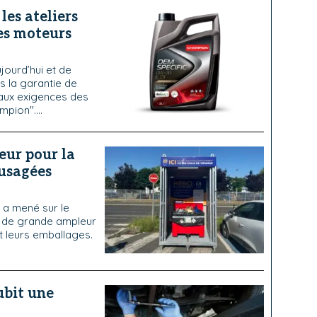
es ateliers
es moteurs
ujourd’hui et de
s la garantie de
 aux exigences des
pion"....
eur pour la
 usagées
 a mené sur le
on de grande ampleur
t leurs emballages.
ubit une