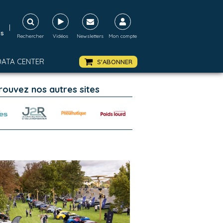
|
ds
Rechercher
Vidéos
Newsletters
Mon compte
DATA CENTER
S'ABONNER
rouvez nos autres sites