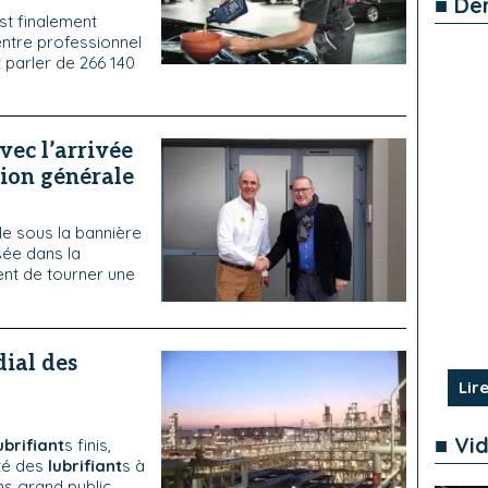
■ De
est finalement
entre professionnel
t parler de 266 140
vec l’arrivée
tion générale
ile sous la bannière
sée dans la
ient de tourner une
ial des
Lire
■ Vi
ubrifiant
s finis,
ité des
lubrifiant
s à
ns grand public,