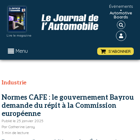
Événements
•
Automotive
Boards
Lire le magazine
Menu
S'ABONNER
Industrie
Normes CAFE : le gouvernement Bayrou
demande du répit à la Commission
européenne
Publié le
25 janvier 2025
Par
Catherine Leroy
3
min de lecture