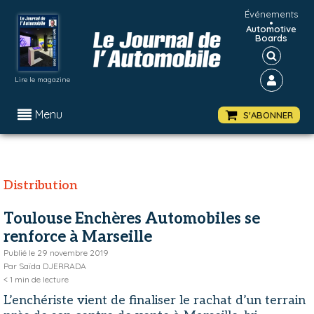
Événements
•
Automotive
Boards
Lire le magazine
Menu
S'ABONNER
Distribution
Toulouse Enchères Automobiles se
renforce à Marseille
Publié le
29 novembre 2019
Par
Saïda DJERRADA
< 1
min de lecture
L’enchériste vient de finaliser le rachat d’un terrain