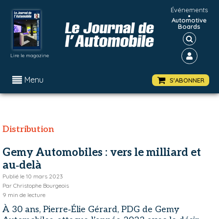
Événements
•
Automotive
Boards
Lire le magazine
Menu
S'ABONNER
Distribution
Gemy Automobiles : vers le milliard et
au‑delà
Publié le
10 mars 2023
Par
Christophe Bourgeois
9
min de lecture
À 30 ans, Pierre‑Élie Gérard, PDG de Gemy