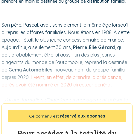
prendre en main la destinée du groupe de distribution familial.
Son père, Pascal, avait sensiblement le même âge lorsqu’il
a repris les affaires familiales. Nous étions en 1988. À cette
époque, il était le plus jeune concessionnaire de France.
Aujourd’hui, à seulement 30 ans,
Pierre‑Élie Gérard
, qui
doit probablement être lui aussi l’un des plus jeunes
dirigeants du monde de l’automobile, reprend la destinée
de
Gemy Automobiles
, nouveau nom du groupe familial
depuis 2020.
Il vient, en effet, de prendre la présidence,
après avoir été nommé en 2020 directeur général
.
"
J’ai une formation d’ingénieur en management
, présente
Ce contenu est
réservé aux abonnés
Pour accéder à la totalité du