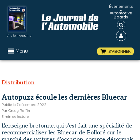
Événements
•
Automotive
Boards
Lire le magazine
Menu
S'ABONNER
Distribution
Autopuzz écoule les dernières Bluecar
Publié le
7 décembre 2022
Par
Gredy Raffin
3
min de lecture
L'enseigne bretonne, qui s'est fait une spécialité de
recommercialiser les Bluecar de Bolloré sur le
marché des voitures d'occasion, compte désormais