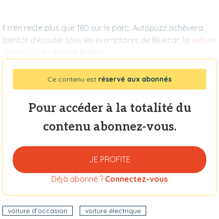
Il n'en reste plus que 180 sur le parc. Autopuzz achèvera
bientôt d'écouler tous les exemplaires de Bluecar, la
voiture
électrique
du groupe Bolloré,
Ce contenu est
réservé aux abonnés
Pour accéder à la totalité du
contenu abonnez-vous.
JE PROFITE
Déjà abonné ?
Connectez-vous
voiture d'occasion
voiture électrique