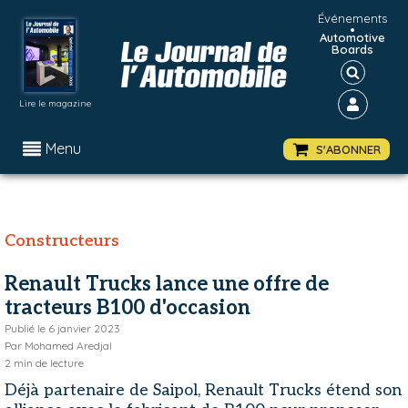
Événements
•
Automotive
Boards
Lire le magazine
Menu
S'ABONNER
Constructeurs
Renault Trucks lance une offre de
tracteurs B100 d'occasion
Publié le
6 janvier 2023
Par
Mohamed Aredjal
2
min de lecture
Déjà partenaire de Saipol, Renault Trucks étend son