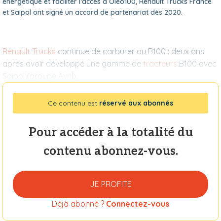
énergétique et faciliter l’accès à Oléo100, Renault Trucks France
et Saipol ont signé un accord de partenariat dès 2020.
Renault Trucks
continue de carburer au B100 : deux ans
après avoir développé une gamme de
tracteurs
B100 avec
Saipol (groupe Avril),
Ce contenu est
réservé aux abonnés
Pour accéder à la totalité du
contenu abonnez-vous.
JE PROFITE
Déjà abonné ?
Connectez-vous