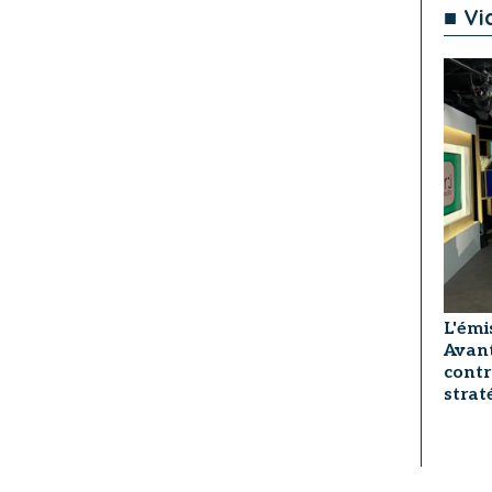
■ Vi
L'émi
Avant
contr
strat