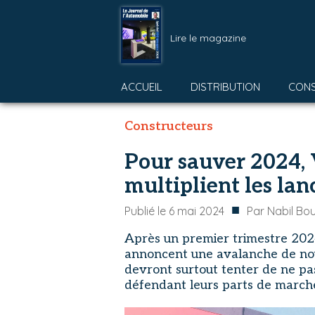
Lire le magazine
ACCUEIL
DISTRIBUTION
CON
Constructeurs
Pour sauver 2024, 
multiplient les la
■
Publié le
6 mai 2024
Par
Nabil Bou
Après un premier trimestre 2024
annoncent une avalanche de nou
devront surtout tenter de ne pas
défendant leurs parts de march