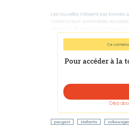
Les nouvelles n’étaient pas bonnes a
constructeurs automobiles europée
ventes (-2 %) mais plus prononcé su
Ce contenu
Pour accéder à la 
Déjà abo
peugeot
stellantis
volkswage