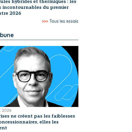
ules hybrides et thermiques : les
s incontournables du premier
stre 2026
>>>
Tous les essais
ibune
et 2026
rises ne créent pas les faiblesses
oncessionnaires, elles les
ent