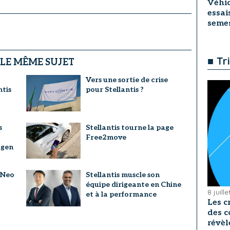
Véhic
essai
seme
■ Tr
 LE MÊME SUJET
Vers une sortie de crise
ntis
pour Stellantis ?
s
Stellantis tourne la page
Free2move
agen
 Neo
Stellantis muscle son
équipe dirigeante en Chine
8 juill
et à la performance
Les c
des c
révèl