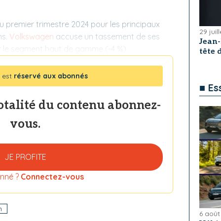
u premier trimestre 2024 pour les principaux
29 juil
ns.
Volkswagen
accuse un tassement de ses
Jean
r le segment haut de gamme (-4 %).
tête
 est
réservé aux abonnés
■ Es
totalité du contenu abonnez-
vous.
JE PROFITE
nné ?
Connectez-vous
n
6 août