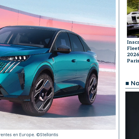
Insc
Flee
2026
Par
■ No
ventes en Europe. ©Stellantis