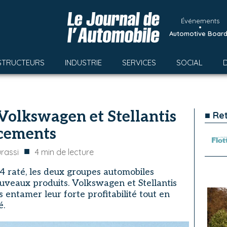
Événements
•
Automotive Boar
STRUCTEURS
INDUSTRIE
SERVICES
SOCIAL
Volkswagen et Stellantis
■ Re
ncements
■
rassi
4
min de lecture
 raté, les deux groupes automobiles
veaux produits. Volkswagen et Stellantis
 entamer leur forte profitabilité tout en
é.