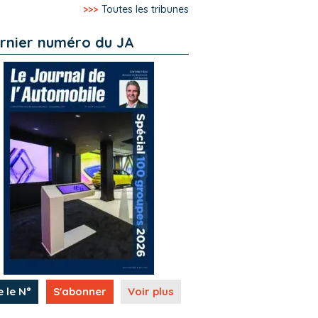
>>>
Toutes les tribunes
rnier numéro du JA
e le N°
S'abonner
Voir plus