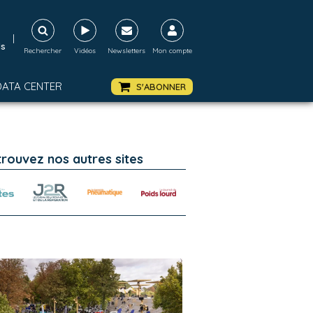
|
ds
Rechercher
Vidéos
Newsletters
Mon compte
DATA CENTER
S'ABONNER
trouvez nos autres sites