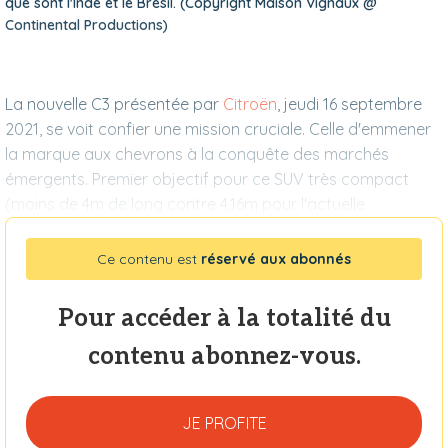
que sont l'Inde et le Brésil. (Copyright Maison Vignaux @
Continental Productions)
La nouvelle C3 présentée par
Citroën
, jeudi 16 septembre
2021, se voit confier une mission cruciale. Celle d'emmener
la marque aux chevrons à la conquête des marchés
émergents. Premier objectif pour ce SUV très compact
(moins de 4m de long contre 4,16m pour l'actuelle
Ce contenu est
réservé aux abonnés
Pour accéder à la totalité du
contenu abonnez-vous.
JE PROFITE