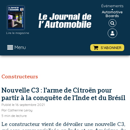
Événements
•
Automotive
Boards
Lire le magazine
Menu
S'ABONNER
Constructeurs
Nouvelle C3 : l'arme de Citroën pour
partir à la conquête de l'Inde et du Brésil
Publié le
16 septembre 2021
Par
Catherine Leroy
5
min de lecture
Le constructeur vient de dévoiler une nouvelle C3,