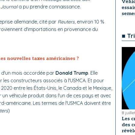
Véhic
 Journal
a pu prendre connaissance.
essai
seme
reprise allemande, cité par
Reuters,
environ 10 %
roviennent d'importations en provenance du
■ Tr
 des nouvelles taxes américaines ?
n d'un mois accordée par
Donald Trump
. Elle
 les constructeurs associés à l'USMCA. Et pour
2020 entre les États-Unis, le Canada et le Mexique,
 un véhicule produit dans l'un de ces pays et avec
rd-américaine. Les termes de l'USMCA doivent être
ters
)
8 juill
Les c
des c
révèl