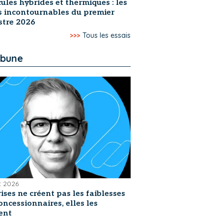
ules hybrides et thermiques : les
s incontournables du premier
stre 2026
>>>
Tous les essais
ibune
et 2026
rises ne créent pas les faiblesses
oncessionnaires, elles les
ent