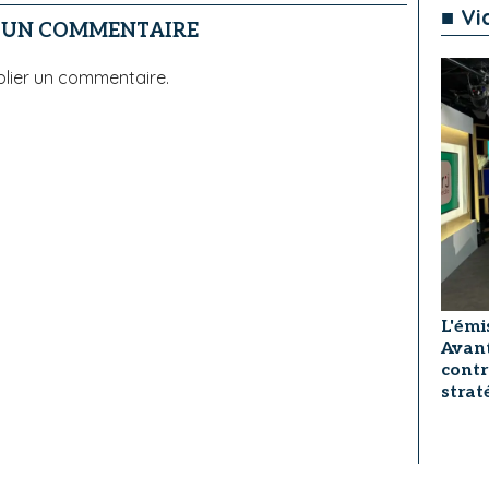
■ Vi
R UN COMMENTAIRE
lier un commentaire.
L'émi
Avant
contr
strat