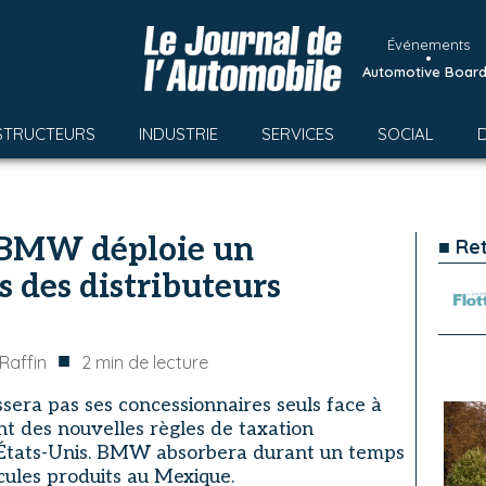
Événements
•
Automotive Boar
STRUCTEURS
INDUSTRIE
SERVICES
SOCIAL
: BMW déploie un
■ Re
s des distributeurs
■
Raffin
2
min de lecture
sera pas ses concessionnaires seuls face à
nt des nouvelles règles de taxation
x États-Unis. BMW absorbera durant un temps
cules produits au Mexique.