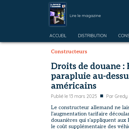
Lire le magazine
ACCUEIL
DISTRIBUTION
CON
Constructeurs
Droits de douane 
parapluie au-dessu
américains
■
Publié le
13 mars 2025
Par
Gredy 
Le constructeur allemand ne lais
l'augmentation tarifaire découla
douanières qui s'appliquent au
le coût supplémentaire des véhi