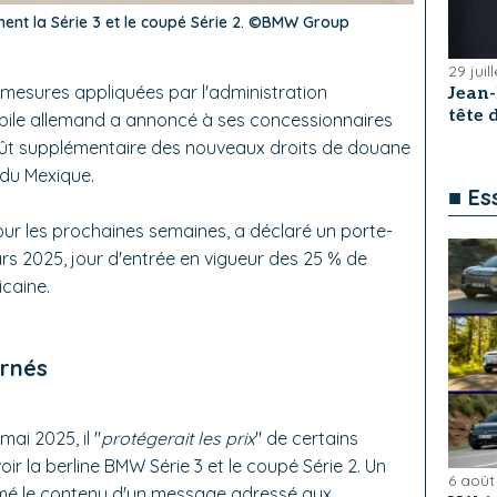
nt la Série 3 et le coupé Série 2. ©BMW Group
29 juil
 mesures appliquées par l'administration
Jean
tête
bile allemand a annoncé à ses concessionnaires
coût supplémentaire des nouveaux droits de douane
du Mexique.
■ Es
ur les prochaines semaines, a déclaré un porte-
ars 2025, jour d'entrée en vigueur des 25 % de
icaine.
ernés
mai 2025, il "
protégerait les prix
" de certains
r la berline BMW Série 3 et le coupé Série 2. Un
6 août
irmé le contenu d'un message adressé aux