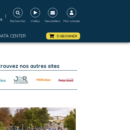
|
ds
Rechercher
Vidéos
Newsletters
Mon compte
DATA CENTER
S'ABONNER
trouvez nos autres sites