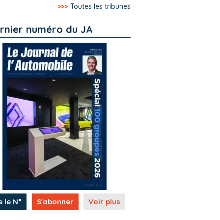
>>>
Toutes les tribunes
rnier numéro du JA
e le N°
S'abonner
Voir plus