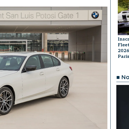
Insc
Flee
2026
Par
■ No