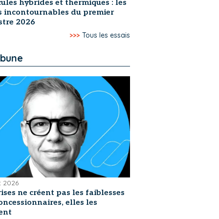
ules hybrides et thermiques : les
s incontournables du premier
stre 2026
>>>
Tous les essais
ibune
et 2026
rises ne créent pas les faiblesses
oncessionnaires, elles les
ent