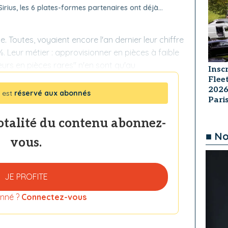
irius, les 6 plates-formes partenaires ont déjà...
upe. Toutes, voyaient encore l'an dernier leur chiffre
%. Leur métier : approvisionner en pièces à faible
eurs en pièces rares" n'en sont qu'au
Insc
Flee
2026
 est
réservé aux abonnés
Par
totalité du contenu abonnez-
■ No
vous.
JE PROFITE
nné ?
Connectez-vous