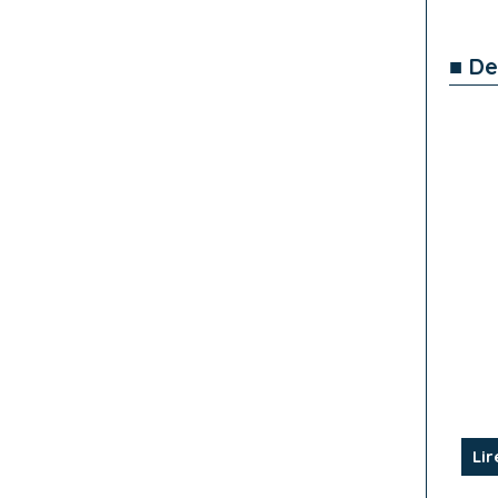
■ De
Lir