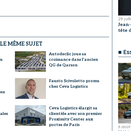
29 juil
Jean
tête
 LE MÊME SUJET
■ Es
Autodeclic joue sa
au
croissance dans l'ancien
QG de Qarson
Fausto Scivoletto promu
chez Ceva Logistics
 en
Ceva Logistics élargit sa
ales
clientèle avec son premier
Proximity Center aux
portes de Paris
6 août