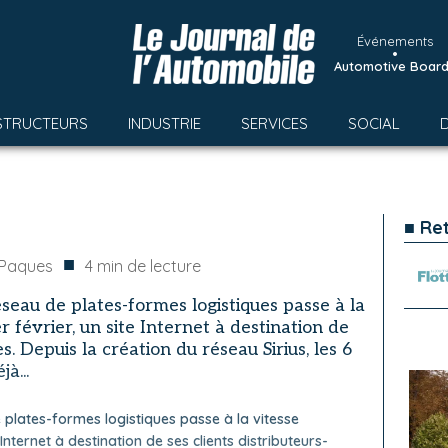
Événements
•
Automotive Boar
STRUCTEURS
INDUSTRIE
SERVICES
SOCIAL
■ Re
■
 Paques
4
min de lecture
éseau de plates-formes logistiques passe à la
r février, un site Internet à destination de
es. Depuis la création du réseau Sirius, les 6
à...
 plates-formes logistiques passe à la vitesse
e Internet à destination de ses clients distributeurs-