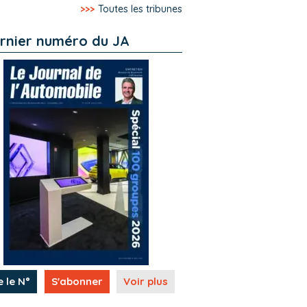
>>>
Toutes les tribunes
rnier numéro du JA
e le N°
S'abonner
Voir plus