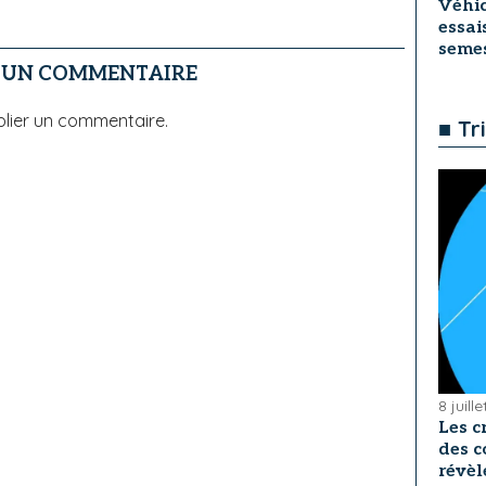
Véhic
essai
seme
R UN COMMENTAIRE
lier un commentaire.
■ Tr
8 juill
Les c
des c
révèl