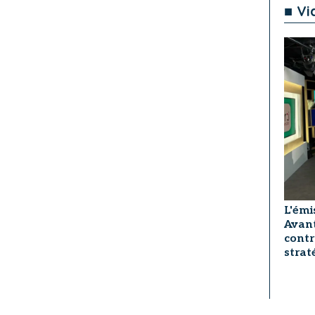
■ Vi
L'émi
Avant
contr
strat