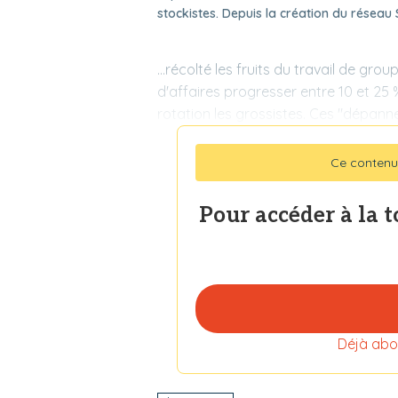
stockistes. Depuis la création du réseau S
...récolté les fruits du travail de gro
d'affaires progresser entre 10 et 25 
rotation les grossistes. Ces "dépann
Ce contenu
Pour accéder à la 
Déjà abo