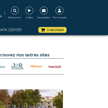
|
ds
Rechercher
Vidéos
Newsletters
Mon compte
DATA CENTER
S'ABONNER
trouvez nos autres sites