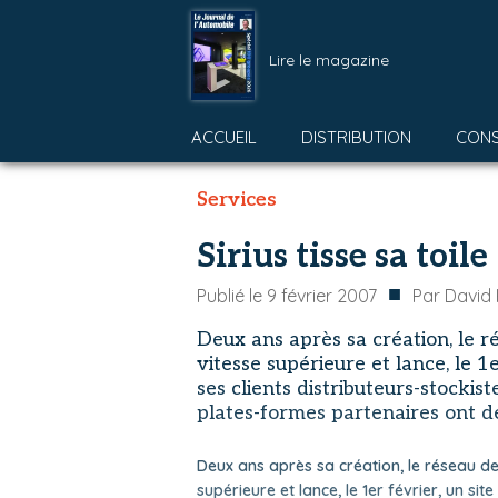
Lire le magazine
ACCUEIL
DISTRIBUTION
CON
Services
Sirius tisse sa toile
■
Publié le
9 février 2007
Par
David
Deux ans après sa création, le r
vitesse supérieure et lance, le 1e
ses clients distributeurs-stockist
plates-formes partenaires ont déj
Deux ans après sa création, le réseau de
supérieure et lance, le 1er février, un sit