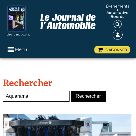
Événements
•
Automotive
Boards
Lire le magazine
Menu
S'ABONNER
Rechercher