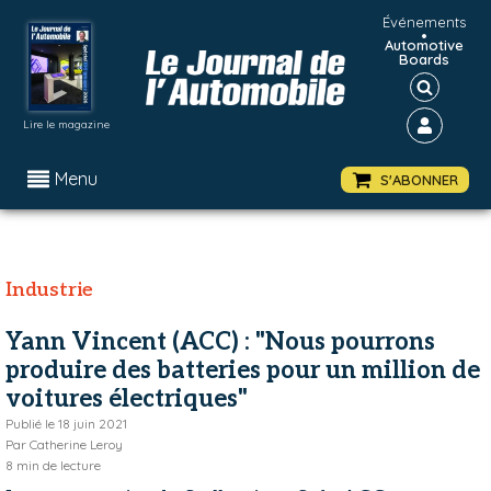
Événements
•
Automotive
Boards
Lire le magazine
Menu
S'ABONNER
Industrie
Yann Vincent (ACC) : "Nous pourrons
produire des batteries pour un million de
voitures électriques"
Publié le
18 juin 2021
Par
Catherine Leroy
8
min de lecture