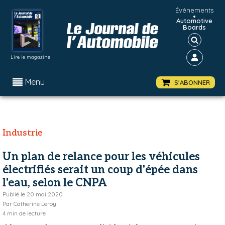
Événements
•
Automotive
Boards
Lire le magazine
Menu
S'ABONNER
Industrie
Un plan de relance pour les véhicules
électrifiés serait un coup d'épée dans
l'eau, selon le CNPA
Publié le
20 mai 2020
Par
Catherine Leroy
4
min de lecture