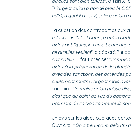
qu'elles sont bien tenues
", a insisté 
"
L'argent qu'on a donné avec le CICE (
ndlr), à quoi il a servi, est-ce qu'on a
La question des contreparties aux ai
relance
" et "
c'est pour ça qu'on parl
aides publiques, il y en a beaucoup a
ce qu'elles veulent
", a déploré Philipp
soit notifié
", il faut préciser "
combien 
aidez à la préservation de la planète,
avec des sanctions, des amendes pou
seulement rendre l'argent mais avo
sanitaire, "
le moins qu'on puisse dire
c'est que du point de vue du patronat
premiers de corvée comment ils sont
Un avis sur les aides publiques part
Ouvrière : "
On a beaucoup débattu de