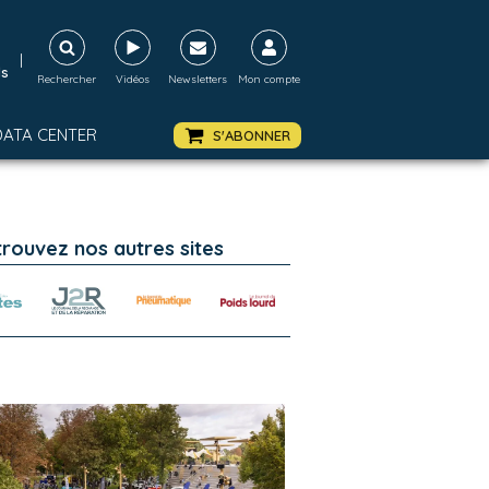
|
ds
Rechercher
Vidéos
Newsletters
Mon compte
DATA CENTER
S'ABONNER
trouvez nos autres sites