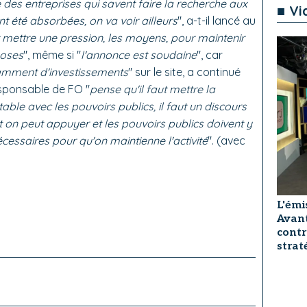
ie des entreprises qui savent faire la recherche aux
■ Vi
nt été absorbées, on va voir ailleurs
", a-t-il lancé au
 mettre une pression, les moyens, pour maintenir
hoses
", même si "
l'annonce est soudaine
", car
isamment d'investissements
" sur le site, a continué
responsable de FO "
pense qu'il faut mettre la
table avec les pouvoirs publics, il faut un discours
on peut appuyer et les pouvoirs publics doivent y
cessaires pour qu'on maintienne l'activité
". (avec
L'émi
Avant
contr
strat