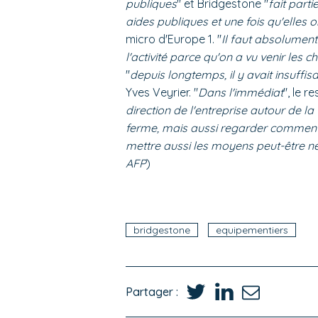
publiques
" et Bridgestone "
fait part
aides publiques et une fois qu'elles o
micro d'Europe 1. "
Il faut absolument
l'activité parce qu'on a vu venir les c
"
depuis longtemps, il y avait insuff
Yves Veyrier. "
Dans l'immédiat
", le 
direction de l'entreprise autour de la 
ferme, mais aussi regarder comment 
mettre aussi les moyens peut-être né
AFP
)
bridgestone
equipementiers
Partager :