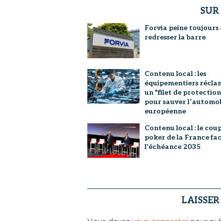
SUR
Forvia peine toujours 
redresser la barre
Contenu local : les
équipementiers récla
un "filet de protection
pour sauver l’automob
européenne
Contenu local : le cou
poker de la France fac
l'échéance 2035
LAISSE