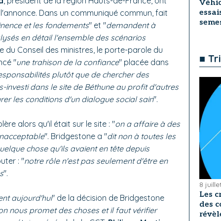
d
, président de la région Hauts-de-France, ont
Véhic
essai
 l'annonce. Dans un communiqué commun, fait
seme
tinence et les fondements
" et "
demandent à
alysés en détail l'ensemble des scénarios
sue du Conseil des ministres, le porte-parole du
■ Tr
cé "
une trahison de la confiance
" placée dans
sponsabilités plutôt que de chercher des
us-investi dans le site de Béthune au profit d'autres
rer les conditions d'un dialogue social sain
".
re alors qu'il était sur le site : "
on a affaire à des
inacceptable
". Bridgestone a "
dit non à toutes les
 quelque chose qu'ils avaient en tête depuis
uter : "
notre rôle n'est pas seulement d'être en
s
".
8 juill
Les c
nent aujourd'hui
" de la décision de Bridgestone
des c
 on nous promet des choses et il faut vérifier
révèl