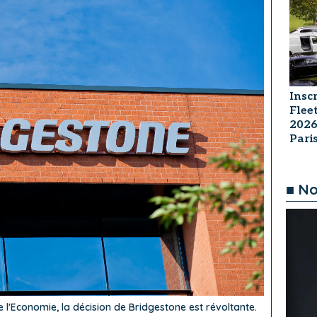
Insc
Flee
2026
Par
■ No
 l'Economie, la décision de Bridgestone est révoltante.