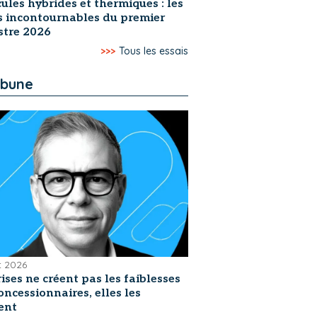
ules hybrides et thermiques : les
s incontournables du premier
stre 2026
>>>
Tous les essais
ibune
et 2026
rises ne créent pas les faiblesses
oncessionnaires, elles les
ent