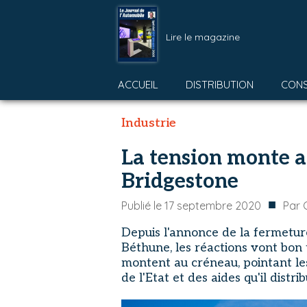
Lire le magazine
ACCUEIL
DISTRIBUTION
CON
Industrie
La tension monte a
Bridgestone
■
Publié le
17 septembre 2020
Par
Depuis l'annonce de la fermetu
Béthune, les réactions vont bon 
montent au créneau, pointant les
de l'Etat et des aides qu'il distrib