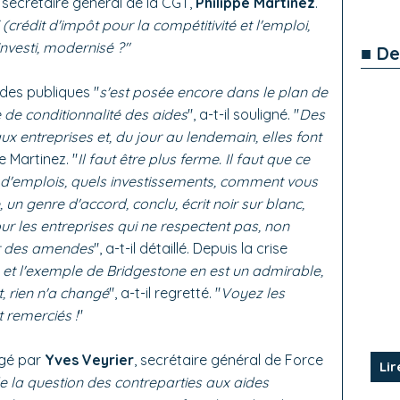
le secrétaire général de la CGT,
Philippe Martinez
.
crédit d'impôt pour la compétitivité et l'emploi,
 investi, modernisé ?"
■ De
des publiques "
s'est posée encore dans le plan de
e de conditionnalité des aides
", a-t-il souligné. "
Des
ux entreprises et, du jour au lendemain, elles font
e Martinez. "
Il faut être plus ferme. Il faut que ce
d'emplois, quels investissements, comment vous
 un genre d'accord, conclu, écrit noir sur blanc,
r les entreprises qui ne respectent pas, non
ir des amendes
", a-t-il détaillé. Depuis la crise
, et l'exemple de Bridgestone en est un admirable,
, rien n'a changé
", a-t-il regretté. "
Voyez les
 remerciés !
"
agé par
Yves Veyrier
, secrétaire général de Force
Lir
 la question des contreparties aux aides