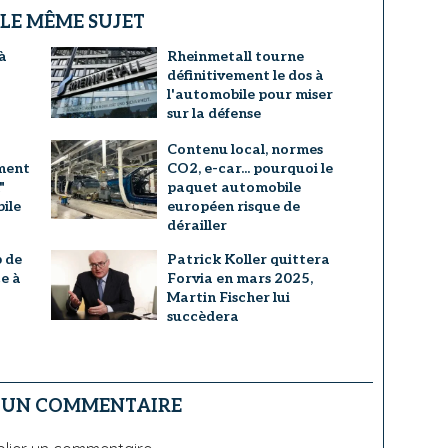
 LE MÊME SUJET
à
Rheinmetall tourne
définitivement le dos à
l'automobile pour miser
sur la défense
Contenu local, normes
ment
CO2, e-car... pourquoi le
"
paquet automobile
ile
européen risque de
dérailler
p de
Patrick Koller quittera
e à
Forvia en mars 2025,
Martin Fischer lui
succèdera
R UN COMMENTAIRE