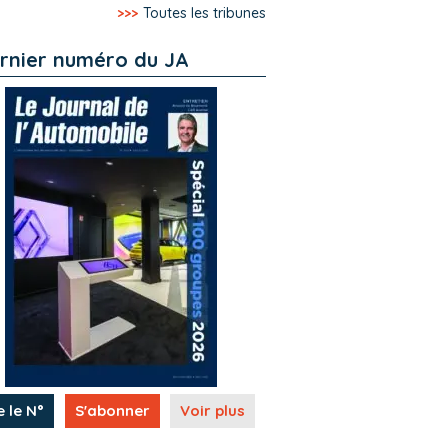
>>>
Toutes les tribunes
rnier numéro du JA
e le N°
S'abonner
Voir plus