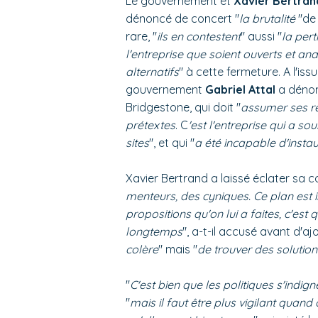
Le gouvernement et
Xavier Bertran
dénoncé de concert "
la brutalité
"de
rare, "
ils en contestent
" aussi "
la per
l'entreprise que soient ouverts et an
alternatifs
" à cette fermeture. A l'is
gouvernement
Gabriel Attal
a dénon
Bridgestone, qui doit "
assumer ses re
prétextes
. C
'est l'entreprise qui a so
sites
", et qui "
a été incapable d'instau
Xavier Bertrand a laissé éclater sa colè
menteurs, des cyniques. Ce plan est 
propositions qu'on lui a faites, c'est
longtemps
", a-t-il accusé avant d'ajo
colère
" mais "
de trouver des solution
"
C'est bien que les politiques s'indig
"
mais il faut être plus vigilant quand