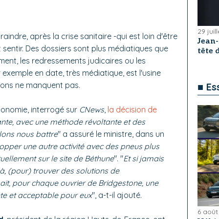
29 juil
dre, après la crise sanitaire -qui est loin d'être
Jean
 sentir. Des dossiers sont plus médiatiques que
tête
ment, les redressements judicaires ou les
r exemple en date, très médiatique, est l'usine
tions ne manquent pas.
■ Es
Economie, interrogé sur
CNews
,
la décision de
ante, avec une méthode révoltante et des
lons nous battre
" a assuré le ministre, dans un
opper une autre activité avec des pneus plus
uellement sur le site de Béthune
". "
Et si jamais
là, (pour) trouver des solutions de
 y ait, pour chaque ouvrier de Bridgestone, une
nte et acceptable pour eux
", a-t-il ajouté.
6 août