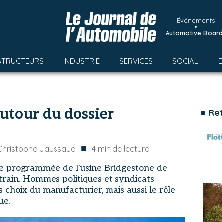
Événements
•
Automotive Boar
STRUCTEURS
INDUSTRIE
SERVICES
SOCIAL
utour du dossier
■ Re
■
Christophe Jaussaud
4
min de lecture
re programmée de l'usine Bridgestone de
train. Hommes politiques et syndicats
 choix du manufacturier, mais aussi le rôle
ue.