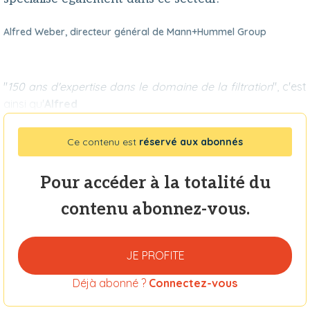
Alfred Weber, directeur général de Mann+Hummel Group
"
150 ans d'expertise dans le domaine de la filtration
", c'est
ainsi qu'
Alfred
Ce contenu est
réservé aux abonnés
Pour accéder à la totalité du
contenu abonnez-vous.
JE PROFITE
Déjà abonné ?
Connectez-vous