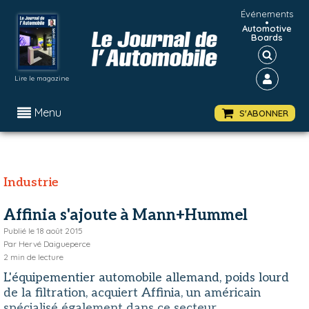
Événements
•
Automotive
Boards
Lire le magazine
Menu
S'ABONNER
Industrie
Affinia s'ajoute à Mann+Hummel
Publié le
18 août 2015
Par
Hervé Daigueperce
2
min de lecture
L'équipementier automobile allemand, poids lourd
de la filtration, acquiert Affinia, un américain
spécialisé également dans ce secteur.