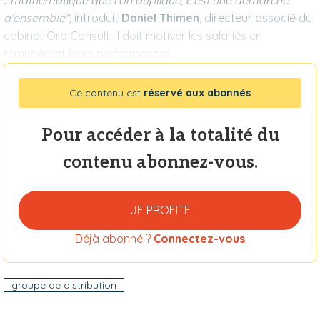
...mathématique que l'on duplique, c'est une démarche
d'ensemble",
introduit
Daniel Thimen
, directeur associé du
cabinet Ora Consult. Il doit motiver les salariés en
rémunérant leurs performances
Ce contenu est
réservé aux abonnés
Pour accéder à la totalité du
contenu abonnez-vous.
JE PROFITE
Déjà abonné ?
Connectez-vous
groupe de distribution