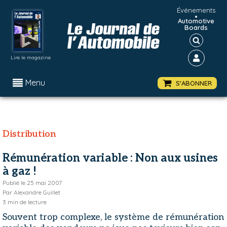
Événements
•
Automotive
Boards
Lire le magazine
Menu
S'ABONNER
Distribution
Rémunération variable : Non aux usines
à gaz !
Publié le
25 mai 2007
Par
Alexandre Guillet
3
min de lecture
Souvent trop complexe, le système de rémunération