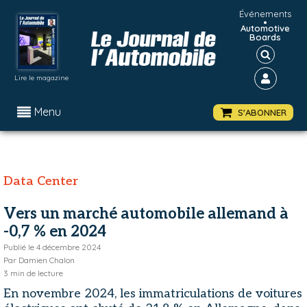
Événements
•
Automotive
Boards
Lire le magazine
Menu
S'ABONNER
Data Center
Vers un marché automobile allemand à
-0,7 % en 2024
Publié le
4 décembre 2024
Par
Damien Chalon
3
min de lecture
En novembre 2024, les immatriculations de voitures