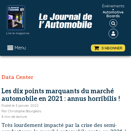
Événements
•
Automotive
Boards
Lire le magazine
Menu
S'ABONNER
Data Center
Les dix points marquants du marché
automobile en 2021 : annus horribilis !
Publié le
3 janvier 2022
Par
Christophe Bourgeois
8
min de lecture
Très lourdement impacté par la crise des semi-