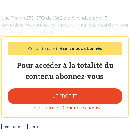
Une
Ferrari
250 GTO de 1962 a été vendue lundi 13
novembre 2023 à New York pour 51,7 millions de dollars, soit
la deuxième voiture la plus
Ce contenu est
réservé aux abonnés
Pour accéder à la totalité du
contenu abonnez-vous.
JE PROFITE
Déjà abonné ?
Connectez-vous
enchère
ferrari