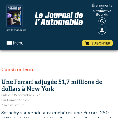
Événements
•
Automotive
Boards
Lire le magazine
Menu
S'ABONNER
Constructeurs
Une Ferrari adjugée 51,7 millions de
dollars à New York
Publié le
15 novembre 2023
Par
Damien Chalon
3
min de lecture
Sotheby’s a vendu aux enchères une Ferrari 250