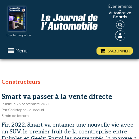
Événements
•
Automotive
Boards
Lire le magazine
Menu
S'ABONNER
Constructeurs
Smart va passer à la vente directe
Publié le
23 septembre 2021
Par
Christophe Jaussaud
3
min de lecture
Fin 2022, Smart va entamer une nouvelle vie avec
un SUV, le premier fruit de la coentreprise entre
Daimler et Geely. Parmi les nouveautés, la marque a