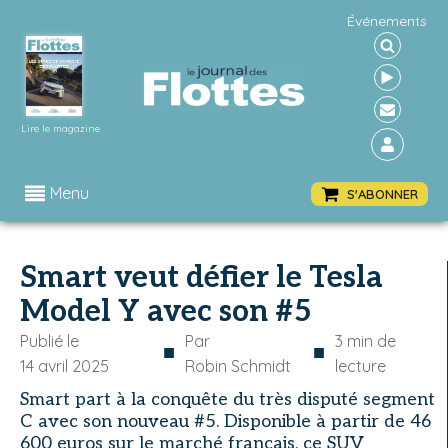
Événements
Lire le magazine
Menu
S'ABONNER
Smart veut défier le Tesla
Model Y avec son #5
Publié le
Par
3
min de
■
■
14 avril 2025
Robin Schmidt
lecture
Smart part à la conquête du très disputé segment
C avec son nouveau #5. Disponible à partir de 46
600 euros sur le marché français, ce SUV