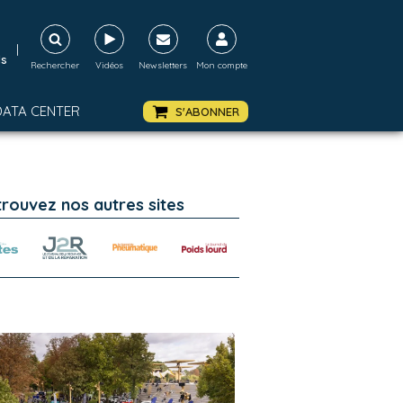
|
ds
Rechercher
Vidéos
Newsletters
Mon compte
DATA CENTER
S'ABONNER
trouvez nos autres sites