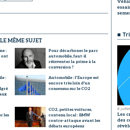
Véhic
essai
seme
■ Tr
 LE MÊME SUJET
e :
Pour décarboner le parc
 ont
automobile, faut-il
réinventer la prime à la
conversion ?
e :
Automobile : l'Europe est
encore très loin d'un
lgré
consensus sur le CO2
 aux
8 juill
CO2, petites voitures,
Les c
r les
contenu local : BMW
des c
contre-attaque avant les
révèl
débats européens