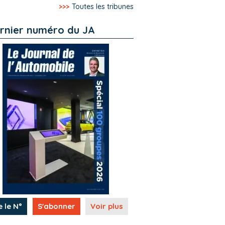
>>>
Toutes les tribunes
rnier numéro du JA
e le N°
S'abonner
Voir plus