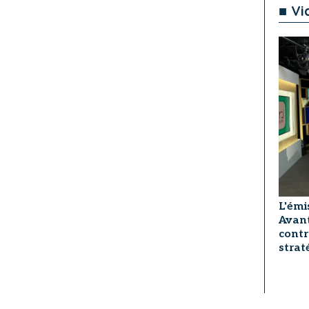
■ Vi
L'émi
Avant
contr
strat