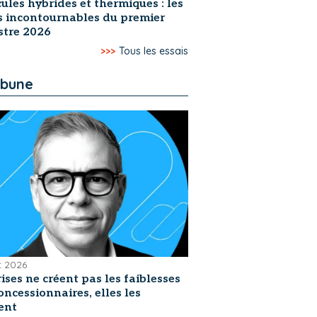
ules hybrides et thermiques : les
s incontournables du premier
stre 2026
>>>
Tous les essais
ibune
et 2026
rises ne créent pas les faiblesses
oncessionnaires, elles les
ent