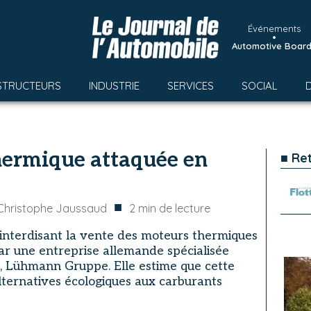
Événements
•
Automotive Boar
STRUCTEURS
INDUSTRIE
SERVICES
SOCIAL
hermique attaquée en
■ Re
■
Christophe Jaussaud
2
min de lecture
interdisant la vente des moteurs thermiques
ar une entreprise allemande spécialisée
, Lühmann Gruppe. Elle estime que cette
lternatives écologiques aux carburants