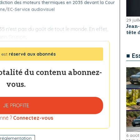
rdiction des moteurs thermiques en 2035 devant la Cour
ne/EC-Service audiovisuel
29 juil
Jean
5 n'est pas du goût de tout le monde. En effet,
tête
mann Gruppe,
 est
réservé aux abonnés
■ Es
totalité du contenu abonnez-
vous.
JE PROFITE
nné ?
Connectez-vous
6 août
réglementation