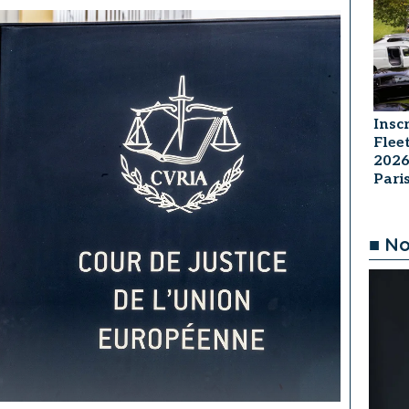
Insc
Flee
2026
Par
■ No