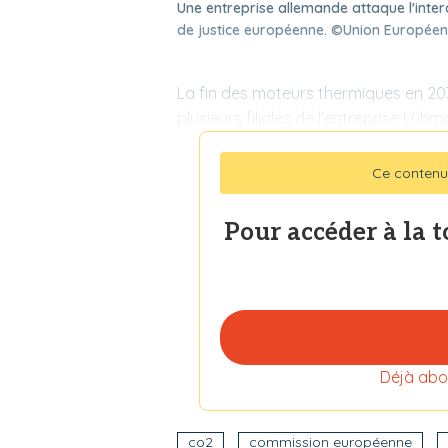
Une entreprise allemande attaque l'inte
de justice européenne. ©Union Européen
La fin des moteurs thermiques en 203
plusieurs filiales de l'entreprise Lüh
Ce contenu
Pour accéder à la 
Déjà abo
co2
commission européenne