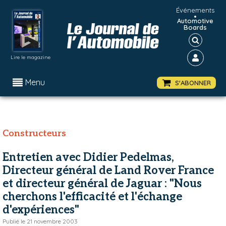
Événements
•
Automotive
Boards
Lire le magazine
Menu
S'ABONNER
Constructeurs
Entretien avec Didier Pedelmas,
Directeur général de Land Rover France
et directeur général de Jaguar : "Nous
cherchons l'efficacité et l'échange
d'expériences"
Publié le
21 novembre 2003