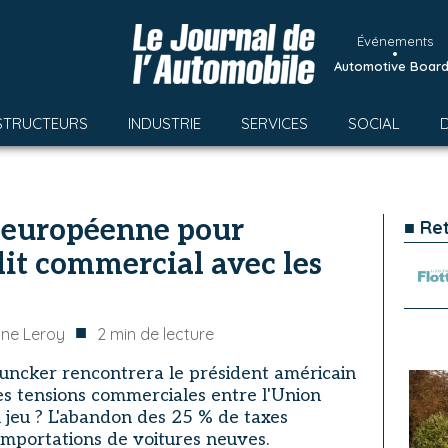
Événements
•
Automotive Boar
STRUCTEURS
INDUSTRIE
SERVICES
SOCIAL
e européenne pour
■ Re
lit commercial avec les
■
ine Leroy
2
min de lecture
 Juncker rencontrera le président américain
es tensions commerciales entre l'Union
n jeu ? L'abandon des 25 % de taxes
importations de voitures neuves.