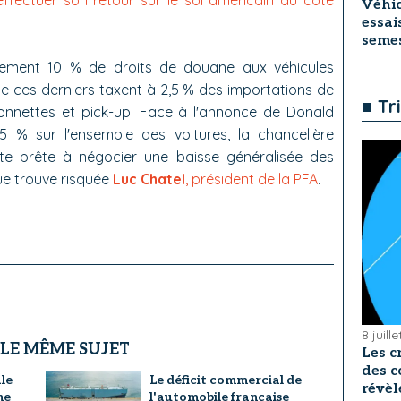
ffectuer son retour sur le sol américain du côté
Véhic
essai
seme
lement 10 % de droits de douane aux véhicules
e ces derniers taxent à 2,5 % des importations de
■ Tr
onnettes et pick-up. Face à l'annonce de Donald
5 % sur l'ensemble des voitures, la chancelière
dite prête à négocier une baisse généralisée des
ue trouve risquée
Luc Chatel
, président de la PFA
.
8 juill
 LE MÊME SUJET
Les c
des c
le
Le déficit commercial de
révèl
ne
l'automobile française