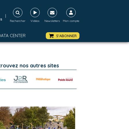
|
ds
Rechercher
Vidéos
Newsletters
Mon compte
DATA CENTER
S'ABONNER
trouvez nos autres sites