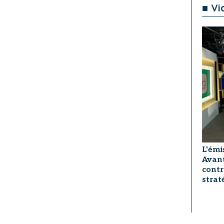
■ Vi
L'émi
Avant
contr
strat