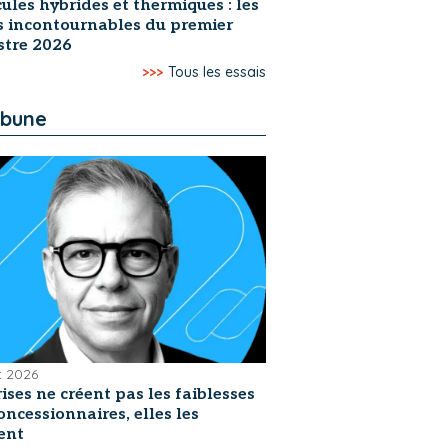
ules hybrides et thermiques : les
s incontournables du premier
stre 2026
>>>
Tous les essais
ibune
et 2026
rises ne créent pas les faiblesses
oncessionnaires, elles les
ent