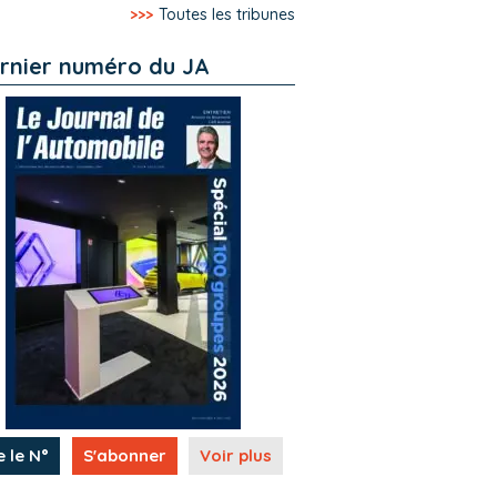
>>>
Toutes les tribunes
rnier numéro du JA
e le N°
S'abonner
Voir plus