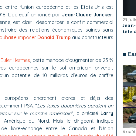
 entre l'Union européenne et les Etats-Unis est
2018. L'objectif annoncé par
Jean-Claude Juncker
,
29 juil
nne, est clair : désamorcer le conflit commercial
Jean
nstruire des relations économiques saines sans
tête
souhaite imposer
Donald Trump
aux constructeurs
■ Es
 Euler Hermes
, cette menace d'augmenter de 25 %
ves européennes sur le sol américain priverait
d'un potentiel de 10 milliards d'euros de chiffre
rs européens cherchent d'ores et déjà des
récemment PSA. "
Les taxes douanières auraient un
retour sur le marché américain
", a précisé
Larry
 Amérique du Nord. Mais le dirigeant indique
de libre-échange entre le Canada et l'Union
6 août