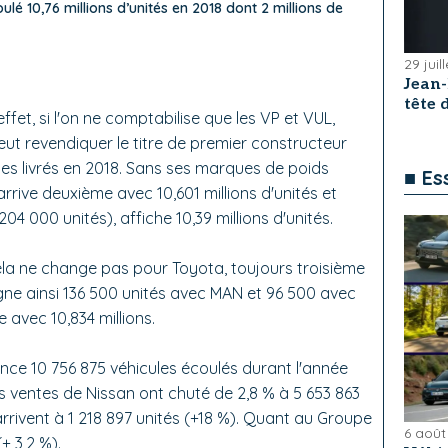
ulé 10,76 millions d’unités en 2018 dont 2 millions de
29 juil
Jean
tête
fet, si l'on ne comptabilise que les VP et VUL,
peut revendiquer le titre de premier constructeur
les livrés en 2018. Sans ses marques de poids
■ Es
rrive deuxième avec 10,601 millions d'unités et
4 000 unités), affiche 10,39 millions d'unités.
cela ne change pas pour Toyota, toujours troisième
gne ainsi 136 500 unités avec MAN et 96 500 avec
e avec 10,834 millions.
nce 10 756 875 véhicules écoulés durant l'année
es ventes de Nissan ont chuté de 2,8 % à 5 653 863
 arrivent à 1 218 897 unités (+18 %). Quant au Groupe
6 août
(+ 3,2 %).