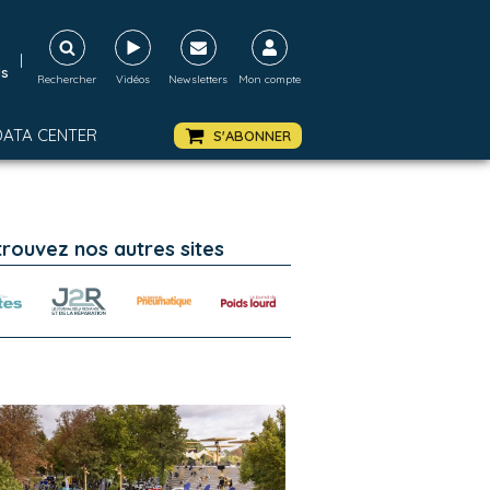
|
ds
Rechercher
Vidéos
Newsletters
Mon compte
DATA CENTER
S'ABONNER
trouvez nos autres sites