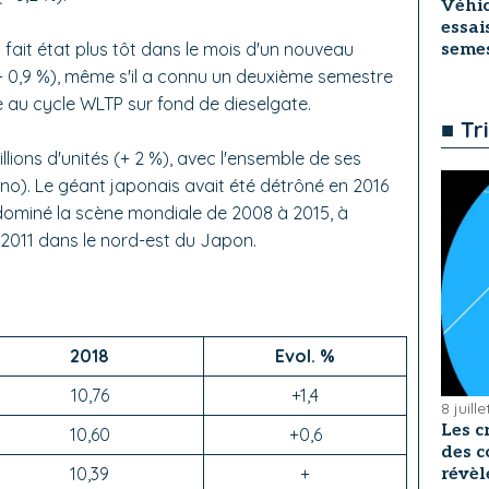
Véhic
essai
fait état plus tôt dans le mois d'un nouveau
seme
 (+ 0,9 %), même s'il a connu un deuxième semestre
 au cycle WLTP sur fond de dieselgate.
■ Tr
lions d'unités (+ 2 %), avec l'ensemble de ses
no). Le géant japonais avait été détrôné en 2016
dominé la scène mondiale de 2008 à 2015, à
 2011 dans le nord-est du Japon.
2018
Evol. %
10,76
+1,4
8 juill
Les c
10,60
+0,6
des c
10,39
+
révèl