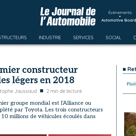
Événements
•
Automotive Boar
STRUCTEURS
INDUSTRIE
SERVICES
SOCIAL
emier constructeur
■ Re
es légers en 2018
■
stophe Jaussaud
2
min de lecture
mier groupe mondial est l'Alliance ou
été par Toyota. Les trois constructeurs
 10 millions de véhicules écoulés dans