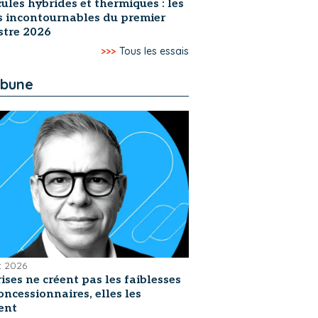
ules hybrides et thermiques : les
s incontournables du premier
stre 2026
>>>
Tous les essais
ibune
et 2026
rises ne créent pas les faiblesses
oncessionnaires, elles les
ent