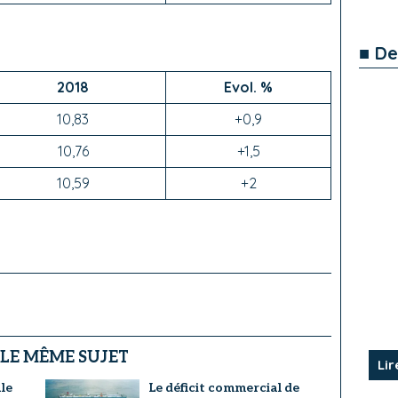
■ De
2018
Evol. %
10,83
+0,9
10,76
+1,5
10,59
+2
 LE MÊME SUJET
Lir
le
Le déficit commercial de