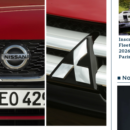
Insc
Flee
2026
Par
■ No