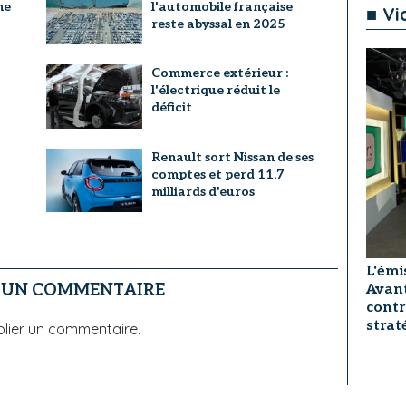
ne
l'automobile française
■ Vi
reste abyssal en 2025
Commerce extérieur :
l'électrique réduit le
déficit
Renault sort Nissan de ses
comptes et perd 11,7
milliards d'euros
L'émi
R UN COMMENTAIRE
Avant
contr
strat
lier un commentaire.