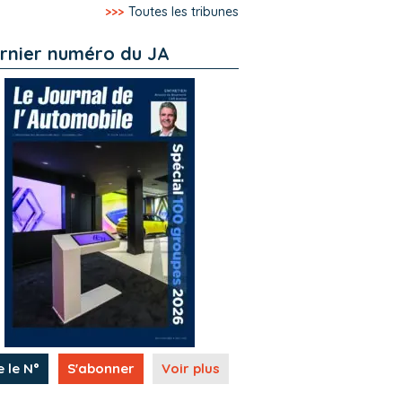
>>>
Toutes les tribunes
rnier numéro du JA
e le N°
S'abonner
Voir plus