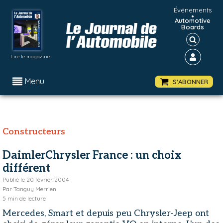
Événements
•
Automotive
Boards
Lire le magazine
Menu
S'ABONNER
Constructeurs
DaimlerChrysler France : un choix
différent
Publié le
20 février 2004
Par
Tanguy Merrien
5
min de lecture
Mercedes, Smart et depuis peu Chrysler-Jeep ont