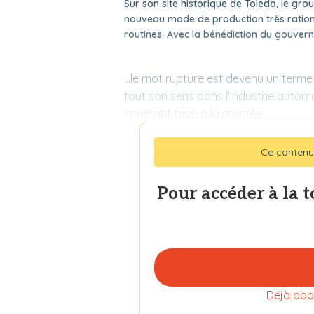
Sur son site historique de Toledo, le gro
nouveau mode de production très rationn
routines. Avec la bénédiction du gouvernem
...le mot rupture est devenu un term
tout son sens dans l'industrie automo
impératif face à la montée
Ce contenu
Pour accéder à la 
Déjà abo