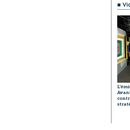
■ Vi
L'émi
Avant
contr
strat