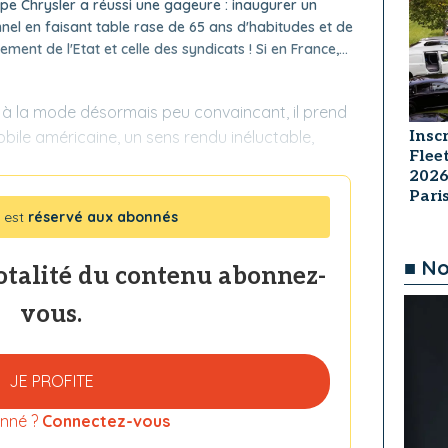
upe Chrysler a réussi une gageure : inaugurer un
el en faisant table rase de 65 ans d'habitudes et de
ent de l'Etat et celle des syndicats ! Si en France,...
e à la mode désormais peu convaincant, il prend
Insc
bile américaine, un sens rendu inéluctable,
Flee
2026
Par
 est
réservé aux abonnés
■ No
totalité du contenu abonnez-
vous.
JE PROFITE
nné ?
Connectez-vous