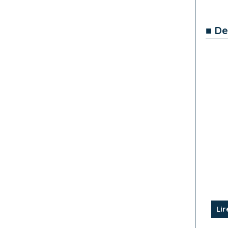
■ De
Lir