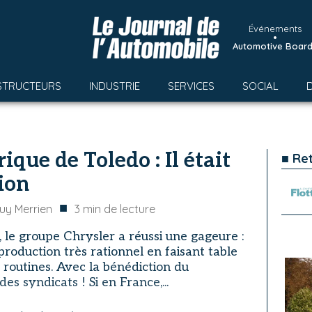
Événements
•
Automotive Boar
STRUCTEURS
INDUSTRIE
SERVICES
SOCIAL
rique de Toledo : Il était
■ Re
ion
■
uy Merrien
3
min de lecture
, le groupe Chrysler a réussi une gageure :
oduction très rationnel en faisant table
 routines. Avec la bénédiction du
es syndicats ! Si en France,...