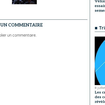
Véhic
essai
seme
R UN COMMENTAIRE
■ Tr
lier un commentaire.
8 juill
Les c
des c
révèl