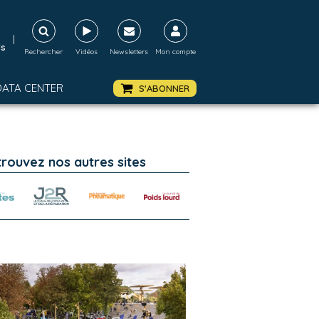
|
ds
Rechercher
Vidéos
Newsletters
Mon compte
DATA CENTER
S'ABONNER
trouvez nos autres sites