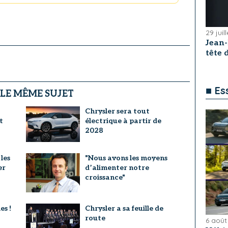
29 juil
Jean
tête
■ Es
 LE MÊME SUJET
Chrysler sera tout
t
électrique à partir de
2028
les
"Nous avons les moyens
er
d’alimenter notre
croissance"
es !
Chrysler a sa feuille de
route
6 août