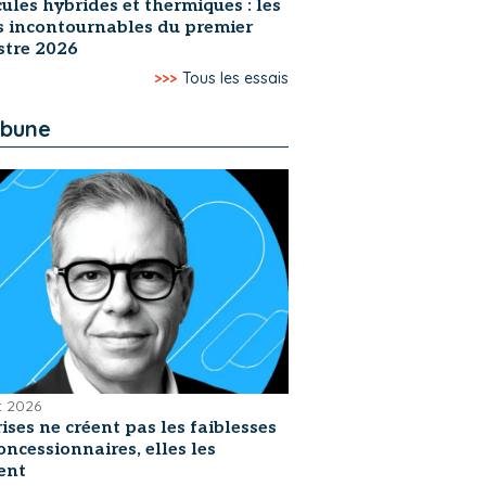
ules hybrides et thermiques : les
s incontournables du premier
stre 2026
>>>
Tous les essais
ibune
et 2026
rises ne créent pas les faiblesses
oncessionnaires, elles les
ent