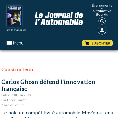
Événements
•
Automotive
Boards
Lire le magazine
Menu
S'ABONNER
Constructeurs
Carlos Ghosn défend l'innovation
française
Publié le
18 juin 2010
Par
Benoît Landré
3
min de lecture
Le pôle de compétitivité automobile Mov'eo a tenu