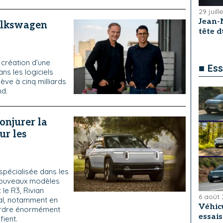
29 juill
Jean-
Volkswagen
tête 
création d’une
■ Ess
ns les logiciels
ève à cinq milliards
nd.
onjurer la
ur les
pécialisée dans les
 nouveaux modèles
le R3, Rivian
6 août
nal, notamment en
Véhicu
perdre énormément
essai
fient.