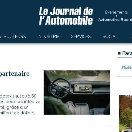
Événements
•
Automotive Boar
STRUCTEURS
INDUSTRIE
SERVICES
SOCIAL
■ Ret
partenaire
botaxis jusqu'à 50
les deux sociétés va
té, grâce à un
lliard de dollars,