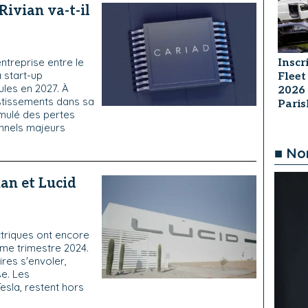
Rivian va-t-il
entreprise entre le
Inscr
 start-up
Fleet
ules en 2027. À
2026
estissements dans sa
Pari
cumulé des pertes
nnels majeurs
■ No
ian et Lucid
ctriques ont encore
ème trimestre 2024.
ires s'envoler,
se. Les
sla, restent hors