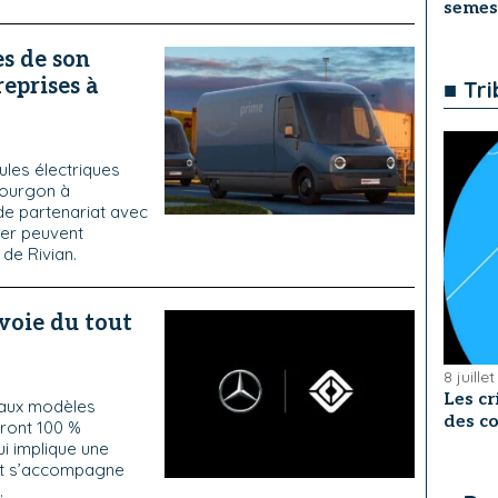
semes
s de son
eprises à
■ Tr
ules électriques
fourgon à
 de partenariat avec
ier peuvent
e de Rivian.
voie du tout
8 juille
Les cr
eaux modèles
des co
ront 100 %
ui implique une
 et s’accompagne
.