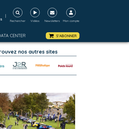
|
ds
Rechercher
Vidéos
Newsletters
Mon compte
DATA CENTER
S'ABONNER
rouvez nos autres sites