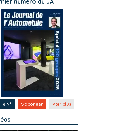
rnier numéro du JA
 le N°
S'abonner
Voir plus
déos