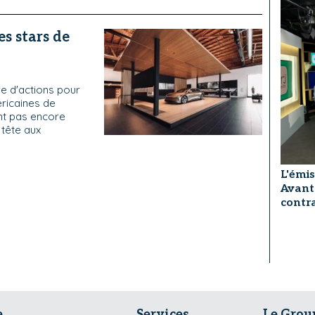
es stars de
ère d'actions pour
ricaines de
nt pas encore
 tête aux
L'émis
Avant
contra
e
Services
Le Grou