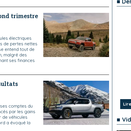
■ De
ond trimestre
ules électriques
ars de pertes nettes
se entend tout de
n, malgré des
nant ses finances
sultats
Lire
e ses comptes du
ncés par les gains
r de véhicules
■ Vi
Ford a évoqué la