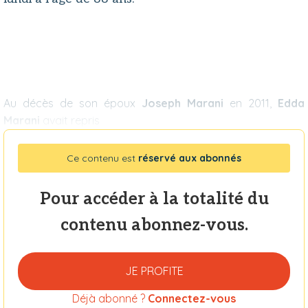
Au décès de son époux
Joseph Marani
en 2011,
Edda
Marani
avait repris
Ce contenu est
réservé aux abonnés
Pour accéder à la totalité du
contenu abonnez-vous.
JE PROFITE
Déjà abonné ?
Connectez-vous