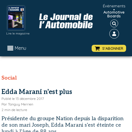
Événements
•
Automotive
Boards
Lire le magazine
Menu
S'ABONNER
Social
Edda Marani n'est plus
Publié le
13 décembre 2017
Par
Tanguy Merrien
2
min de lecture
Présidente du groupe Nation depuis la disparition
de son mari Joseph, Edda Marani s'est éteinte ce
lundi à l'âge de 88 ans.