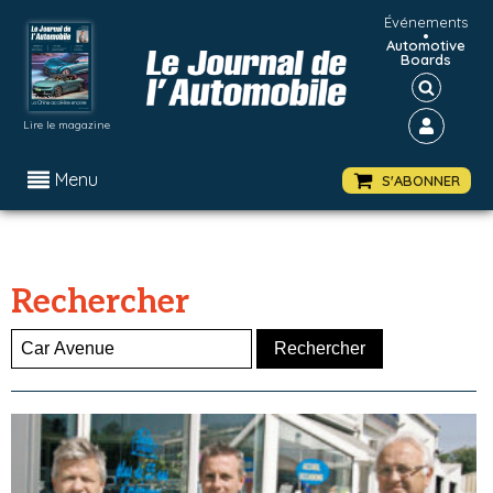
Événements
•
Automotive
Boards
Lire le magazine
Menu
S'ABONNER
Rechercher