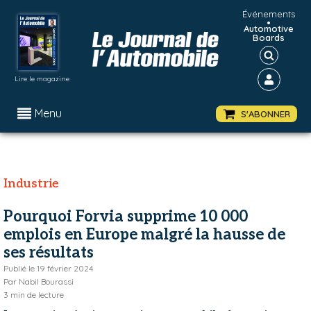
Événements
•
Automotive
Boards
Lire le magazine
Menu
S'ABONNER
Industrie
Pourquoi Forvia supprime 10 000
emplois en Europe malgré la hausse de
ses résultats
Publié le
19 février 2024
Par
Nabil Bourassi
3
min de lecture