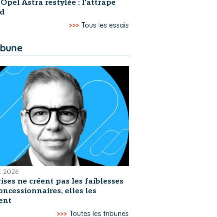
 Opel Astra restylée : l'attrape
rd
>>>
Tous les essais
ibune
et 2026
rises ne créent pas les faiblesses
oncessionnaires, elles les
ent
>>>
Toutes les tribunes