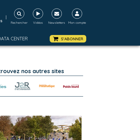
|
ds
Rechercher
Vidéos
Newsletters
Mon compte
DATA CENTER
S'ABONNER
trouvez nos autres sites