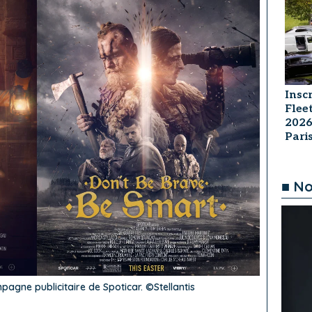
Insc
Flee
2026
Par
■ No
pagne publicitaire de Spoticar. ©Stellantis