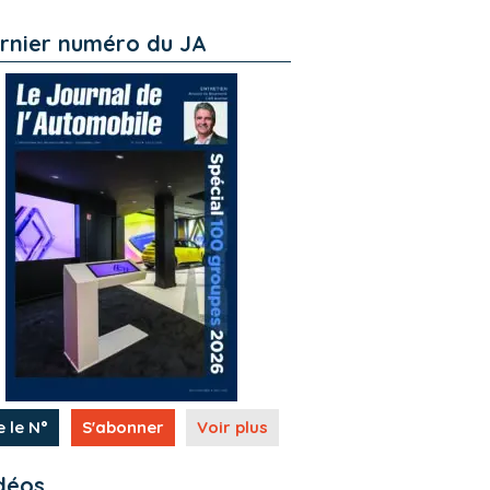
rnier numéro du JA
e le N°
S'abonner
Voir plus
déos