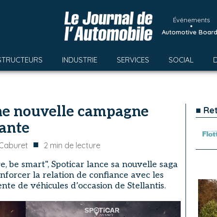
Événements
•
Automotive Boar
STRUCTEURS
INDUSTRIE
SERVICES
SOCIAL
une nouvelle campagne
■ Re
tante
■
 Caburet
2
min de lecture
, be smart", Spoticar lance sa nouvelle saga
renforcer la relation de confiance avec les
ente de véhicules d’occasion de Stellantis.