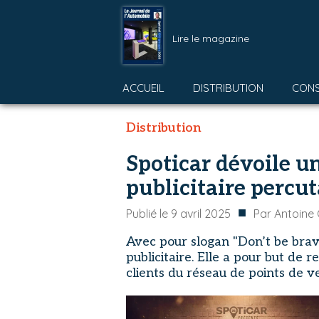
Lire le magazine
ACCUEIL
DISTRIBUTION
CON
Distribution
Spoticar dévoile 
publicitaire percu
■
Publié le
9 avril 2025
Par
Antoine
Avec pour slogan "Don’t be brave
publicitaire. Elle a pour but de 
clients du réseau de points de v