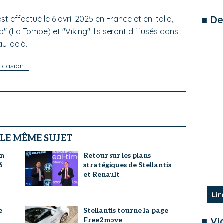
■ De
effectué le 6 avril 2025 en France et en Italie,
b" (La Tombe) et "Viking". Ils seront diffusés dans
au-delà.
occasion
 LE MÊME SUJET
un
Retour sur les plans
6
stratégiques de Stellantis
et Renault
Lir
e
Stellantis tourne la page
■ Vi
Free2move