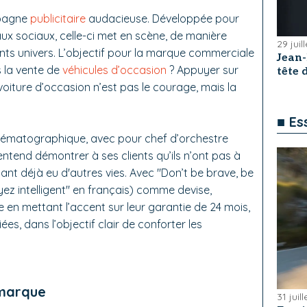
mpagne
publicitaire
audacieuse. Développée pour
ux sociaux, celle-ci met en scène, de manière
29 juil
nts univers. L’objectif pour la marque commerciale
Jean
 la vente de
véhicules d’occasion
? Appuyer sur
tête
e voiture d’occasion n’est pas le courage, mais la
■ Es
cinématographique, avec pour chef d’orchestre
ntend démontrer à ses clients qu’ils n’ont pas à
ant déjà eu d'autres vies. Avec "Don’t be brave, be
ez intelligent" en français) comme devise,
 en mettant l’accent sur leur garantie de 24 mois,
ées, dans l’objectif clair de conforter les
 marque
31 juil