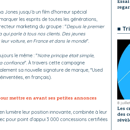
Essai
rega
na Jones jusqu’à un film d’horreur spécial
arquer les esprits de toutes les générations,
irecteur marketing du groupe : "
Depuis le premier
■ Tr
a qui parle à tous nos clients. Des jeunes
leur voiture, en France et dans le monde
"
.
toujours le même : "
Notre principe était simple,
la confiance
"
.
À travers cette campagne
également sa nouvelle signature de marque, "Used
réinventées, en français).
ur mettre en avant ses petites annonces
8 juill
Les c
en lumière leur position innovante, combinée à leur
des c
vec pour point d’appui 3 000 concessions certifiées
révèl