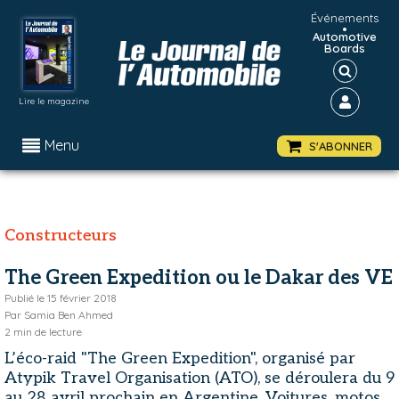
Événements
•
Automotive
Boards
Lire le magazine
Menu
S'ABONNER
Constructeurs
The Green Expedition ou le Dakar des VE
Publié le
15 février 2018
Par
Samia Ben Ahmed
2
min de lecture
L’éco-raid "The Green Expedition", organisé par
Atypik Travel Organisation (ATO), se déroulera du 9
au 28 avril prochain en Argentine. Voitures, motos