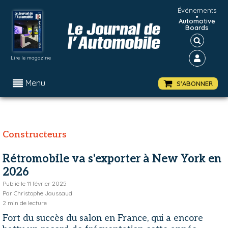
Événements
•
Automotive
Boards
Lire le magazine
Menu
S'ABONNER
Constructeurs
Rétromobile va s'exporter à New York en
2026
Publié le
11 février 2025
Par
Christophe Jaussaud
2
min de lecture
Fort du succès du salon en France, qui a encore