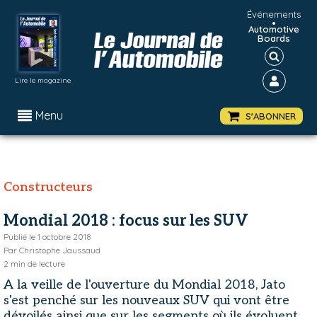
Événements
•
Automotive
Boards
Lire le magazine
Menu
S'ABONNER
Constructeurs
Mondial 2018 : focus sur les SUV
Publié le
1 octobre 2018
Par
Christophe Jaussaud
2
min de lecture
A la veille de l'ouverture du Mondial 2018, Jato
s'est penché sur les nouveaux SUV qui vont être
dévoilés ainsi que sur les segments où ils évoluent.