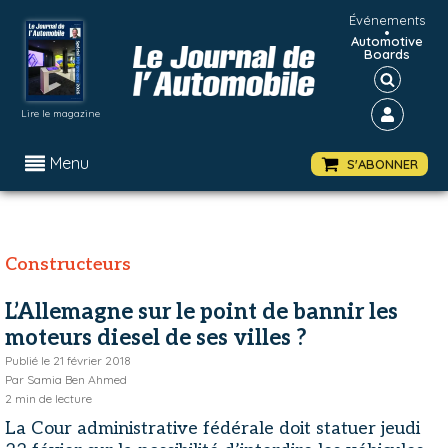
Événements
•
Automotive
Boards
Lire le magazine
Menu
S'ABONNER
Constructeurs
L’Allemagne sur le point de bannir les
moteurs diesel de ses villes ?
Publié le
21 février 2018
Par
Samia Ben Ahmed
2
min de lecture
La Cour administrative fédérale doit statuer jeudi