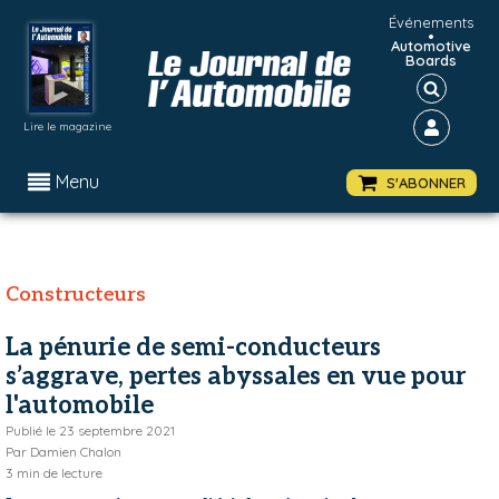
Événements
•
Automotive
Boards
Lire le magazine
Menu
S'ABONNER
Constructeurs
La pénurie de semi-conducteurs
s’aggrave, pertes abyssales en vue pour
l'automobile
Publié le
23 septembre 2021
Par
Damien Chalon
3
min de lecture