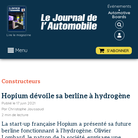
Événements
•
Automotive
Boards
Lire le magazine
Menu
S'ABONNER
Constructeurs
Hopium dévoile sa berline à hydrogène
Publié le
17 juin 2021
Par
Christophe Jaussaud
2
min de lecture
La start-up française Hopium a présenté sa future
berline fonctionnant à l'hydrogène. Olivier
Lombard, le patron de la société, envisage une