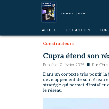
Lire le magazine
ACCUEIL
DISTRIBUTION
CON
Constructeurs
Cupra étend son ré
■
Publié le
10 février 2025
Par
Chris
Dans un contexte très positif, l
développement de son réseau e
stratégie qui permet d'installer
le réseau.