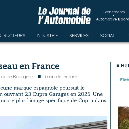
Événements
•
Automotive Boar
STRUCTEURS
INDUSTRIE
SERVICES
SOCIAL
seau en France
■ Re
■
tophe Bourgeois
3
min de lecture
a jeune marque espagnole poursuit le
n ouvrant 23 Cupra Garages en 2025. Une
 encore plus l'image spécifique de Cupra dans