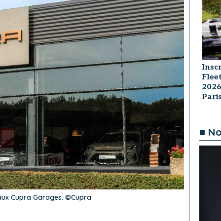
Insc
Flee
2026
Par
■ No
eaux Cupra Garages. ©Cupra