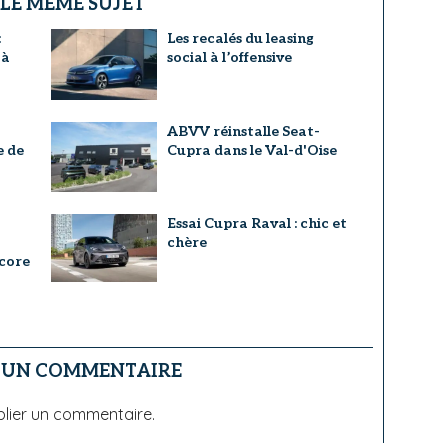
 LE MÊME SUJET
:
Les recalés du leasing
 à
social à l’offensive
ABVV réinstalle Seat-
e de
Cupra dans le Val-d'Oise
a
Essai Cupra Raval : chic et
chère
score
R UN COMMENTAIRE
lier un commentaire.