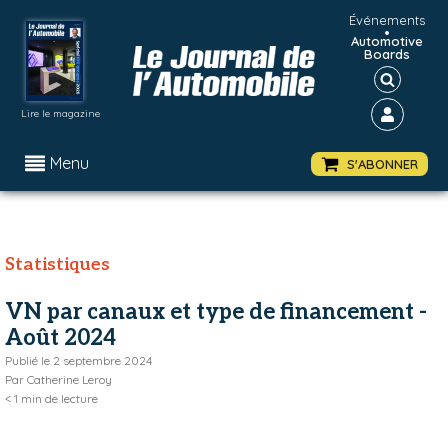
Événements
•
Automotive
Boards
Lire le magazine
Menu
S'ABONNER
Statistiques
VN par canaux et type de financement -
Août 2024
Publié le
2 septembre 2024
Par
Catherine Leroy
< 1
min de lecture