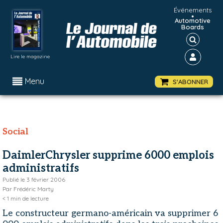
Événements
•
Automotive
Boards
Lire le magazine
Menu
S'ABONNER
Social
DaimlerChrysler supprime 6000 emplois
administratifs
Publié le
3 février 2006
Par
Frédéric Marty
< 1
min de lecture
Le constructeur germano-américain va supprimer 6