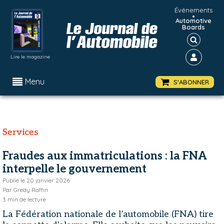
Événements
•
Automotive
Boards
Lire le magazine
Menu
S'ABONNER
Services
Fraudes aux immatriculations : la FNA
interpelle le gouvernement
Publié le
20 janvier 2026
Par
Gredy Raffin
3
min de lecture
La Fédération nationale de l’automobile (FNA) tire