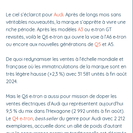
Le ciel s’éclaircit pour
Audi
. Après de longs mois sans
véritables nouveautés, la marque s’apprête à vivre une
riche période. Après les mo­dèles
A3
ou e‑tron GT
revisités, voilà le Q6 e‑tron qui ouvre la voie à l’A6 e‑tron
ou encore aux nouvelles générations de
Q5
et A5.
De quoi redynamiser les ventes à l’échelle mondiale et
française où les immatriculations de la marque sont en
très légère hausse (+2,3 %) avec 31 581 unités à fin août
2024.
Mais le Q6 e‑tron a aussi pour mission de doper les
ventes électriques d’Audi qui repré­sentent aujourd’hui
9,5 % du mix dans l’Hexagone (2 992 unités à fin août).
Le
Q4 e‑tron
,
best‑seller
du genre pour Audi avec 2 212
exemplaires, accueille donc un allié de poids d’autant