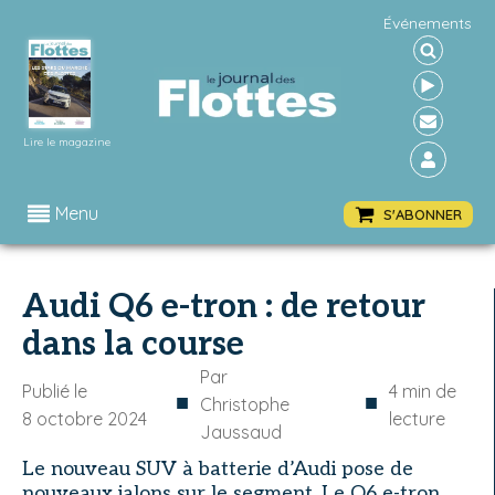
Événements
Lire le magazine
Menu
S'ABONNER
Audi Q6 e-tron : de retour
dans la course
Par
Publié le
4
min de
■
■
Christophe
8 octobre 2024
lecture
Jaussaud
Le nouveau SUV à batterie d’Audi pose de
nouveaux jalons sur le segment. Le Q6 e-tron