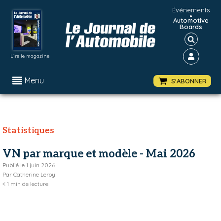
Événements
•
Automotive
Boards
Lire le magazine
Menu
S'ABONNER
Statistiques
VN par marque et modèle - Mai 2026
Publié le
1 juin 2026
Par
Catherine Leroy
< 1
min de lecture