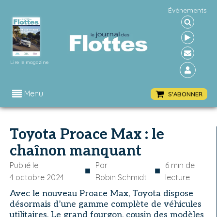
Événements
Lire le magazine
Menu
S'ABONNER
Toyota Proace Max : le
chaînon manquant
Publié le
Par
6
min de
■
■
4 octobre 2024
Robin Schmidt
lecture
Avec le nouveau Proace Max, Toyota dispose
désormais d’une gamme complète de véhicules
utilitaires. Le grand fourgon, cousin des modèles