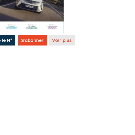
e le N°
S'abonner
Voir plus