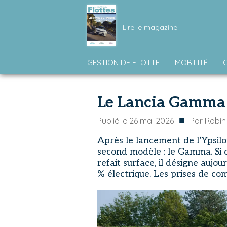
Lire le magazine
GESTION DE FLOTTE
MOBILITÉ
Le Lancia Gamma 
■
Publié le
26 mai 2026
Par
Robin
Après le lancement de l’Ypsil
second modèle : le Gamma. Si 
refait surface, il désigne auj
% électrique. Les prises de co