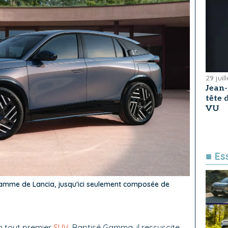
29 juil
Jean
tête
VU
■ Es
amme de Lancia, jusqu'ici seulement composée de
on tout premier
SUV
. Baptisé Gamma, il ressuscite