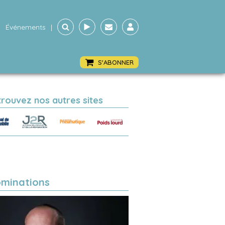
Événements
|
S'ABONNER
trouvez nos autres sites
minations