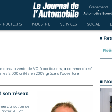
Événements
•
Automotive Boar
STRUCTEURS
INDUSTRIE
SERVICES
SOCIAL
■ Ret
sée dans la vente de VO à particuliers, a commercialisé
 les 2 000 unités en 2009 grâce à l'ouverture
■ No
t son réseau
mercialisation de
 lancer le Fiat