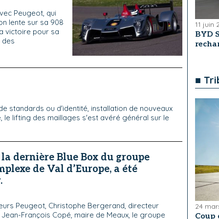
vec Peugeot, qui
on lente sur sa 908
11 juin
a victoire pour sa
BYD S
e des
recha
■ Tr
e standards ou d'identité, installation de nouveaux
 le lifting des maillages s'est avéré général sur le
la dernière Blue Box du groupe
mplexe de Val d’Europe, a été
.
eurs Peugeot, Christophe Bergerand, directeur
24 mar
 Jean-François Copé, maire de Meaux, le groupe
Coup 