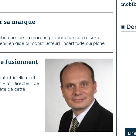
mobili
er sa marque
■ De
ributeurs de la marque propose de se cotiser à
ir en aide au constructeur.L'incertitude qui plane...
e fusionnent
nt officiellement
 Piat, Directeur de
ête de cette
Lire