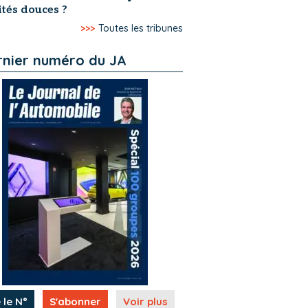
tés douces ?
>>>
Toutes les tribunes
rnier numéro du JA
 le N°
S'abonner
Voir plus