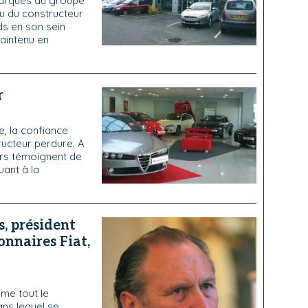
 marques du groupe
au du constructeur
ds en son sein
maintenu en
r
le, la confiance
ructeur perdure. A
eurs témoignent de
uant à la
, président
nnaires Fiat,
mme tout le
ns lequel se