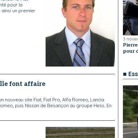
vité pour la
 ainsi un premier
3 nove
Pierr
pour 
■ Ess
lle font affaire
un nouveau site Fiat, Fiat Pro, Alfa Romeo, Lancia
a Romeo, puis Nissan de Besançon au groupe Hess. En