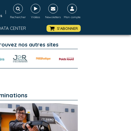
|
ds
Rechercher
Vidéos
Newsletters
Mon compte
DATA CENTER
S'ABONNER
rouvez nos autres sites
minations