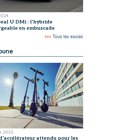
 2024
eal U DMi : l'hybride
rgeable en embuscade
>>>
Tous les essais
ibune
s 2022
d’accélérateur attendu pour les