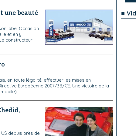
■ Vi
it une beauté
son label Occasion
lle et en y
 Le constructeur
ro
, en toute légalité, effectuer les mises en
Directive Européenne 2007/38/CE. Une victoire de la
mobile),...
Chedid,
s US depuis près de