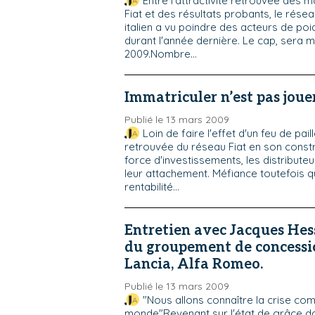
Entre l'attractivité retrouvée des
Fiat et des résultats probants, le rése
italien a vu poindre des acteurs de poi
durant l'année dernière. Le cap, sera 
2009.Nombre...
Immatriculer n’est pas joue
Publié le 13 mars 2009
Loin de faire l'effet d'un feu de pail
retrouvée du réseau Fiat en son const
force d'investissements, les distribut
leur attachement. Méfiance toutefois q
rentabilité...
Entretien avec Jacques Hess
du groupement de concessio
Lancia, Alfa Romeo.
Publié le 13 mars 2009
"Nous allons connaître la crise co
monde"Revenant sur l'état de grâce da