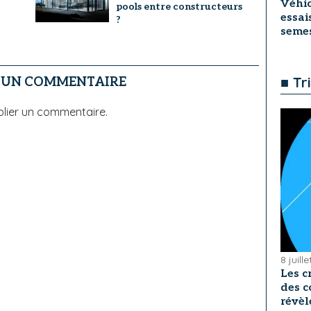
Véhic
pools entre constructeurs
essai
?
seme
■ Tr
R UN COMMENTAIRE
lier un commentaire.
8 juill
Les c
des c
révèl