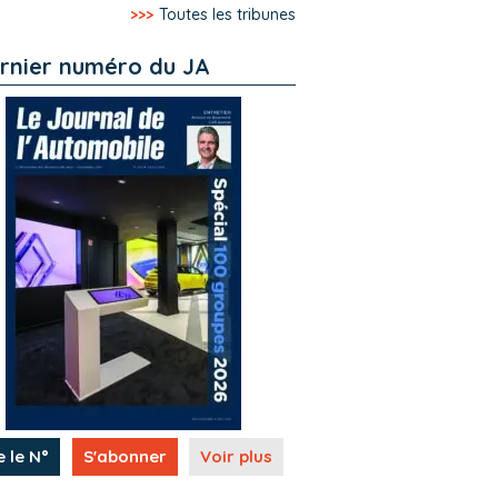
>>>
Toutes les tribunes
rnier numéro du JA
e le N°
S'abonner
Voir plus