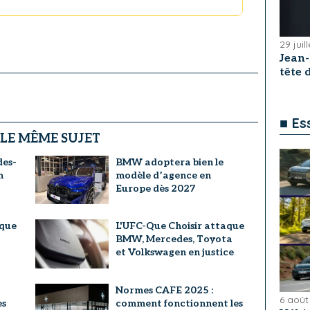
29 juil
Jean
tête
■ Es
 LE MÊME SUJET
des-
BMW adoptera bien le
n
modèle d’agence en
Europe dès 2027
aque
L'UFC-Que Choisir attaque
BMW, Mercedes, Toyota
et Volkswagen en justice
Normes CAFE 2025 :
6 août
es
comment fonctionnent les