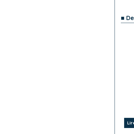
■ De
Lir