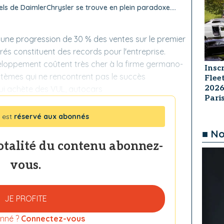
iels de DaimlerChrysler se trouve en plein paradoxe....
t une progression de 30 % des ventes sur le premier
rés constituent des records pour l'entreprise.
veloppement coûtent très cher à la firme germano-
Insc
stèmes qui ne rencontrent pas le succès
Flee
2026
ui achète des VUL, autocars
Par
 est
réservé aux abonnés
■ No
totalité du contenu abonnez-
vous.
JE PROFITE
nné ?
Connectez-vous