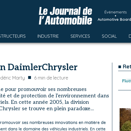
Événements
•
Automotive Boar
STRUCTEURS
INDUSTRIE
SERVICES
SOCIAL
lon DaimlerChrysler
■ Re
■
édéric Marty
6
min de lecture
de pour promouvoir ses nombreuses
ité et de protection de l'environnement dans
iels. En cette année 2005, la division
Chrysler se trouve en plein paradoxe....
promouvoir ses nombreuses innovations en matière de
ent dans le domaine des véhicules industriels. En cette