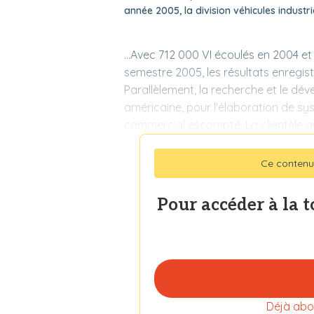
année 2005, la division véhicules industr
...Avec 712 000 VI écoulés en 2004 e
semestre 2005, les résultats enregist
Parallèlement, la recherche et le dé
américaine, pour l'élaboration de sy
commercial escompté. La clientèle q
Ce contenu
Pour accéder à la 
Déjà abo