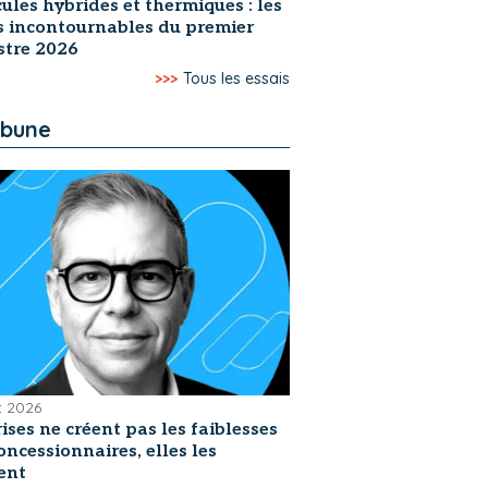
ules hybrides et thermiques : les
s incontournables du premier
stre 2026
>>>
Tous les essais
ibune
et 2026
rises ne créent pas les faiblesses
oncessionnaires, elles les
ent