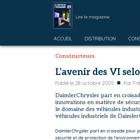
Lire le magazine
ACCUEIL
DISTRIBUTION
CON
Constructeurs
L’avenir des VI se
■
Publié le
28 octobre 2005
Par
Fr
DaimlerChrysler part en croisa
innovations en matière de sécur
le domaine des véhicules industr
véhicules industriels de Daimler
DaimlerChrysler part en croisade pour 
sécurité et de protection de l'environnem