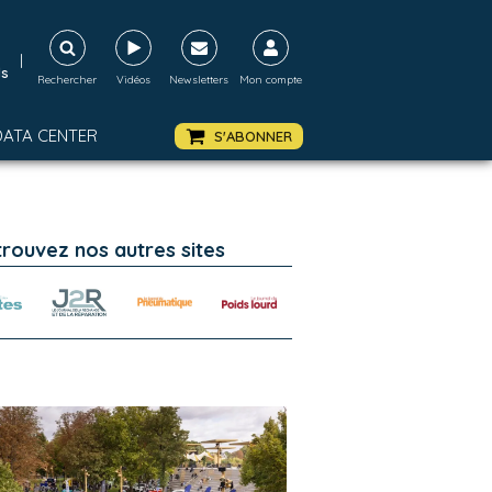
|
ds
Rechercher
Vidéos
Newsletters
Mon compte
DATA CENTER
S'ABONNER
trouvez nos autres sites