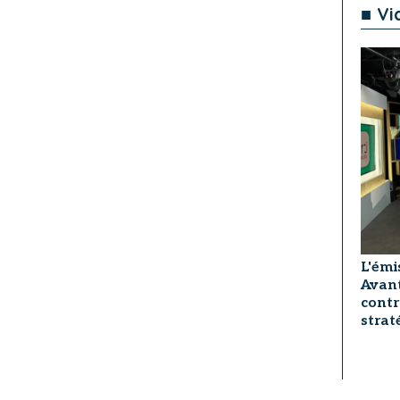
■ Vi
L'émi
Avant
contr
strat