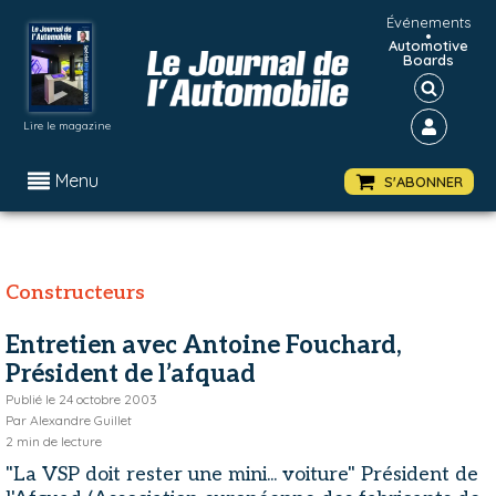
Événements
•
Automotive
Boards
Lire le magazine
Menu
S'ABONNER
Constructeurs
Entretien avec Antoine Fouchard,
Président de l’afquad
Publié le
24 octobre 2003
Par
Alexandre Guillet
2
min de lecture
"La VSP doit rester une mini... voiture" Président de